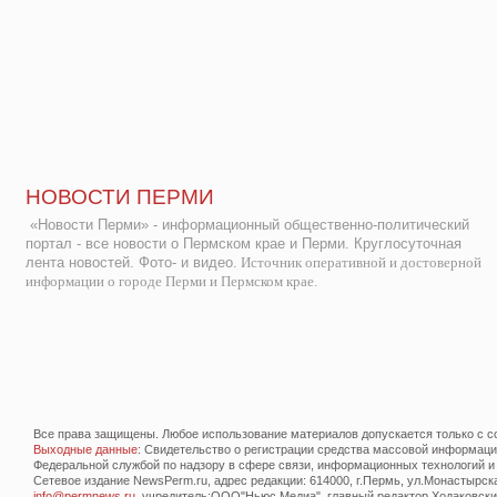
НОВОСТИ ПЕРМИ
«Новости Перми» - информационный общественно-политический
портал - все новости о Пермском крае и Перми. Круглосуточная
лента новостей. Фото- и видео.
Источник оперативной и достоверной
информации о городе Перми и Пермском крае.
Все права защищены. Любое использование материалов допускается только с со
Выходные данные
: Свидетельство о регистрации средства массовой информац
Федеральной службой по надзору в сфере связи, информационных технологий и
Сетевое издание NewsPerm.ru, адрес редакции: 614000, г.Пермь, ул.Монастырская 
info@permnews.ru
, учредитель:ООО"Ньюс Медиа", главный редактор Ходаковский