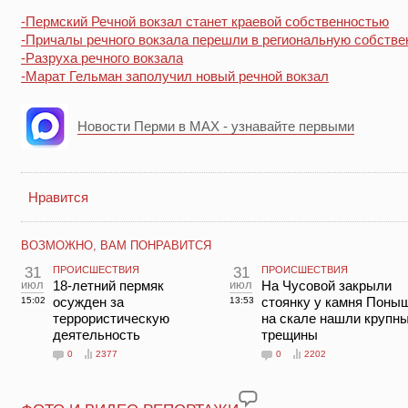
-Пермский Речной вокзал станет краевой собственностью
-Причалы речного вокзала перешли в региональную собстве
-Разруха речного вокзала
-Марат Гельман заполучил новый речной вокзал
Новости Перми в MAX - узнавайте первыми
Нравится
ВОЗМОЖНО, ВАМ ПОНРАВИТСЯ
31
ПРОИСШЕСТВИЯ
31
ПРОИСШЕСТВИЯ
июл
18-летний пермяк
июл
На Чусовой закрыли
осужден за
стоянку у камня Поны
15:02
13:53
террористическую
на скале нашли крупн
деятельность
трещины
0
2377
0
2202