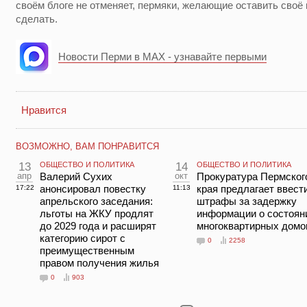
своём блоге не отменяет, пермяки, желающие оставить своё 
сделать.
Новости Перми в MAX - узнавайте первыми
Нравится
ВОЗМОЖНО, ВАМ ПОНРАВИТСЯ
13
ОБЩЕСТВО И ПОЛИТИКА
14
ОБЩЕСТВО И ПОЛИТИКА
апр
Валерий Сухих
окт
Прокуратура Пермског
анонсировал повестку
края предлагает ввест
17:22
11:13
апрельского заседания:
штрафы за задержку
льготы на ЖКУ продлят
информации о состоян
до 2029 года и расширят
многоквартирных домо
категорию сирот с
0
2258
преимущественным
правом получения жилья
0
903