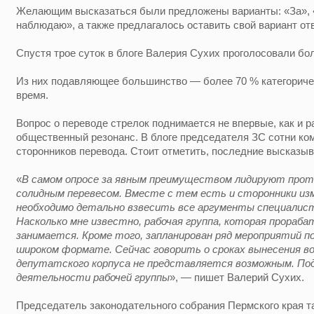
Желающим высказаться были предложены варианты: «За», «
наблюдаю», а также предлагалось оставить свой вариант от
Спустя трое суток в блоге Валерия Сухих проголосовали бол
Из них подавляющее большинство — более 70 % категоричес
время.
Вопрос о переводе стрелок поднимается не впервые, как и 
общественный резонанс. В блоге председателя ЗС сотни ком
сторонников перевода. Стоит отметить, последние высказыв
«
В самом опросе за явным преимуществом лидируют проти
солидным перевесом. Вместе с тем есть и сторонники из
необходимо детально взвесить все аргументы специалистов
Насколько мне известно, рабочая группа, которая прораб
занимается. Кроме того, запланирован ряд мероприятий п
широком формате. Сейчас говорить о сроках вынесения во
депутатского корпуса не представляется возможным. П
деятельности рабочей группы
», — пишет Валерий Сухих.
Председатель законодательного собрания Пермского края та