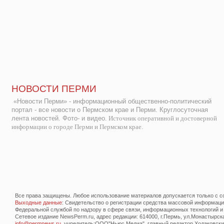
НОВОСТИ ПЕРМИ
«Новости Перми» - информационный общественно-политический
портал - все новости о Пермском крае и Перми. Круглосуточная
лента новостей. Фото- и видео.
Источник оперативной и достоверной
информации о городе Перми и Пермском крае.
Все права защищены. Любое использование материалов допускается только с со
Выходные данные
: Свидетельство о регистрации средства массовой информац
Федеральной службой по надзору в сфере связи, информационных технологий и
Сетевое издание NewsPerm.ru, адрес редакции: 614000, г.Пермь, ул.Монастырская 
info@permnews.ru
, учредитель:ООО"Ньюс Медиа", главный редактор Ходаковский