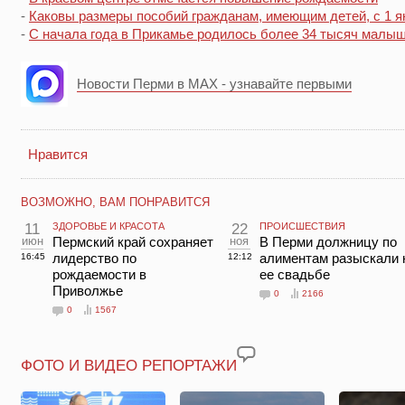
-
Каковы размеры пособий гражданам, имеющим детей, с 1 я
-
С начала года в Прикамье родилось более 34 тысяч малы
Новости Перми в MAX - узнавайте первыми
Нравится
ВОЗМОЖНО, ВАМ ПОНРАВИТСЯ
11
ЗДОРОВЬЕ И КРАСОТА
22
ПРОИСШЕСТВИЯ
июн
Пермский край сохраняет
ноя
В Перми должницу по
лидерство по
алиментам разыскали 
16:45
12:12
рождаемости в
ее свадьбе
Приволжье
0
2166
0
1567
ФОТО И ВИДЕО РЕПОРТАЖИ