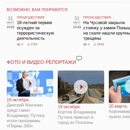
ВОЗМОЖНО, ВАМ ПОНРАВИТСЯ
31
ПРОИСШЕСТВИЯ
31
ПРОИСШЕСТВИЯ
июл
18-летний пермяк
июл
На Чусовой закрыли
осужден за
стоянку у камня Поны
15:02
13:53
террористическую
на скале нашли крупн
деятельность
трещины
0
2764
0
2609
ФОТО И ВИДЕО РЕПОРТАЖИ
19 октября.
Дмитрий Махонин
20 марта.
19 октября.
представил
Коронавир
Кортеж Владимира
Владимиру Путину
нужно зна
Путина приехал в
итоги программы
город из Полазны
«Пермь-300»