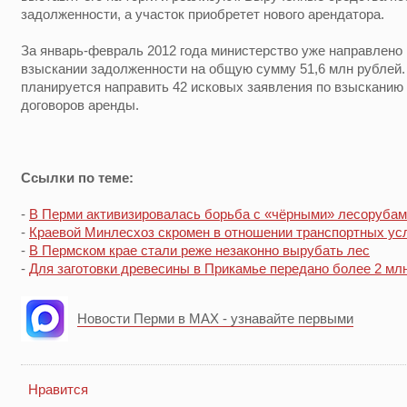
задолженности, а участок приобретет нового арендатора.
За январь-февраль 2012 года министерство уже направлено 
взыскании задолженности на общую сумму 51,6 млн рублей. 
планируется направить 42 исковых заявления по взысканию
договоров аренды.
Ссылки по теме:
-
В Перми активизировалась борьба с «чёрными» лесоруба
-
Краевой Минлесхоз скромен в отношении транспортных ус
-
В Пермском крае стали реже незаконно вырубать лес
-
Для заготовки древесины в Прикамье передано более 2 млн
Новости Перми в MAX - узнавайте первыми
Нравится