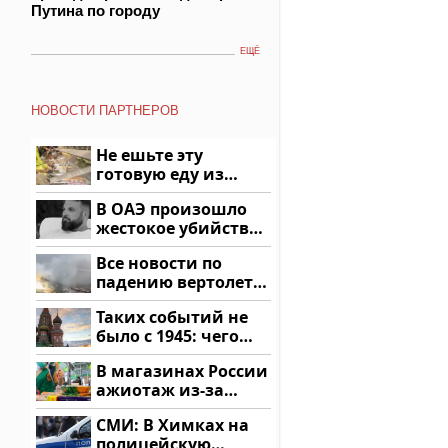
Путина по городу
ЕЩЁ
НОВОСТИ ПАРТНЕРОВ
Не ешьте эту
готовую еду из
магазина: список
В ОАЭ произошло
жестокое убийство
криптомиллионера
Все новости по
падению вертолета
на Кавказе: читать
Таких событий не
здесь
было с 1945: чего
ждать всем нам?
В магазинах России
ажиотаж из-за
этого продукта: что
СМИ: В Химках на
купить?
полицейскую