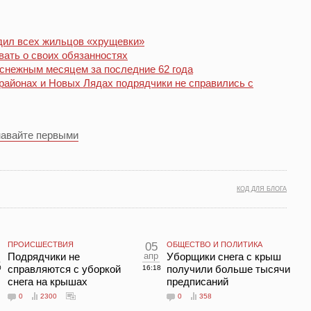
дил всех жильцов «хрущевки»
вать о своих обязанностях
оснежным месяцем за последние 62 года
районах и Новых Лядах подрядчики не справились с
навайте первыми
КОД ДЛЯ БЛОГА
ПРОИСШЕСТВИЯ
05
ОБЩЕСТВО И ПОЛИТИКА
Подрядчики не
апр
Уборщики снега с крыш
справляются с уборкой
получили больше тысячи
0
16:18
снега на крышах
предписаний
0
2300
0
358