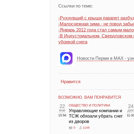
Ссылки по теме:
-Рухнувший с крыши парапет разбу
-Малоснежная зима - не повод забы
-Январь 2012 года стал самым мал
-В Индустриальном, Свердловском 
уборкой снега
Новости Перми в MAX - уз
Нравится
ВОЗМОЖНО, ВАМ ПОНРАВИТСЯ
22
ОБЩЕСТВО И ПОЛИТИКА
24
янв
Управляющие компании и
дек
ТСЖ обязали убрать снег
15:56
11:3
из дворов
0
1146