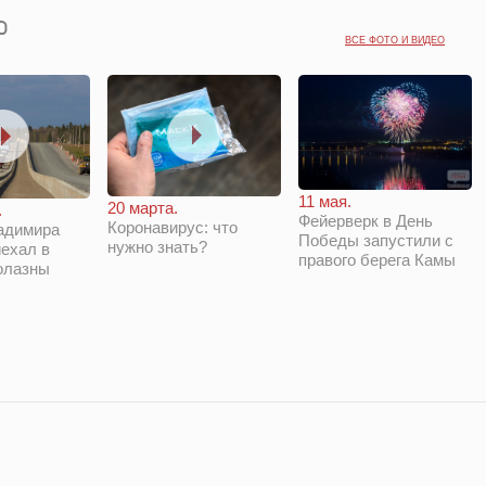
ВСЕ ФОТО И ВИДЕО
11 мая.
20 марта.
.
Фейерверк в День
Коронавирус: что
адимира
Победы запустили с
нужно знать?
ехал в
правого берега Камы
олазны