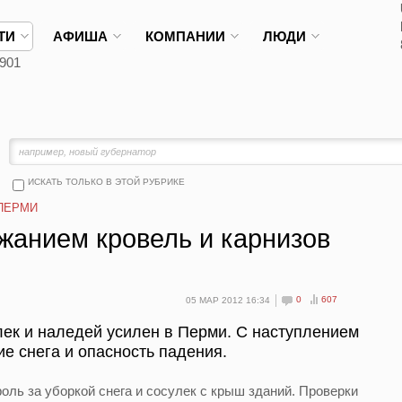
ТИ
АФИША
КОМПАНИИ
ЛЮДИ
901
ИСКАТЬ ТОЛЬКО В ЭТОЙ РУБРИКЕ
ПЕРМИ
жанием кровель и карнизов
0
607
05 МАР 2012 16:34
лек и наледей усилен в Перми. С наступлением
е снега и опасность падения.
оль за уборкой снега и сосулек с крыш зданий. Проверки