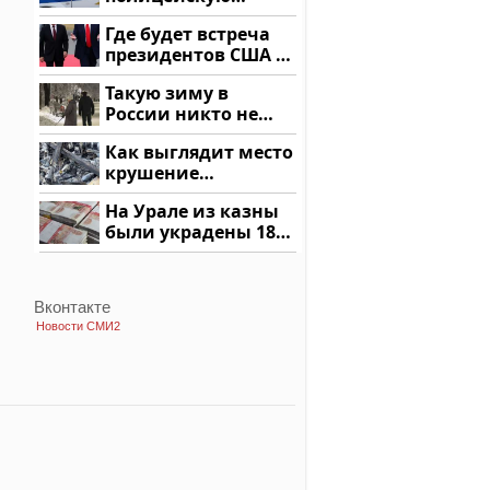
машину напали и
Где будет встреча
подожгли.
президентов США и
России: Европа?
Такую зиму в
России никто не
ждал: как так?!
Как выглядит место
крушение
вертолета на
На Урале из казны
Кавказе: смотреть
были украдены 18
миллионов рублей
Вконтакте
Новости СМИ2