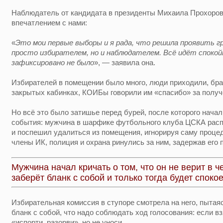
Наблюдатель от кандидата в президенты Михаила Прохоро
впечатлением с нами:
«
Это мои первые выборы и я рада, что решила проявить г
просто избирателем, но и наблюдателем. Всё идёт спокой
зафиксировано не было
», — заявила она.
Избирателей в помещении было много, люди приходили, бра
закрытых кабинках, КОИБы говорили им «спасибо» за получ
Но всё это было затишье перед бурей, после которого нача
события: мужчина в шарфике футбольного клуба ЦСКА рас
и поспешил удалиться из помещения, игнорируя саму проце
члены ИК, полиция и охрана ринулись за ним, задержав его 
Мужчина начал кричать о том, что он не верит в ч
заберёт бланк с собой и только тогда будет спокое
Избирательная комиссия в ступоре смотрела на него, пытая
бланк с собой, что надо соблюдать ход голосования: если в
«испорти, разорви», но не уноси.