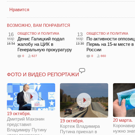
Нравится
ВОЗМОЖНО, ВАМ ПОНРАВИТСЯ
16
ОБЩЕСТВО И ПОЛИТИКА
13
ОБЩЕСТВО И ПОЛИТИКА
мар
Денис Галицкий подал
мар
По активности оппозиц
жалобу на ЦИК в
Пермь на 15-м месте в
16:54
13:30
Генеральную прокуратуру
России
0
627
0
660
ФОТО И ВИДЕО РЕПОРТАЖИ
19 октября.
Дмитрий Махонин
20 марта.
19 октября.
представил
Коронавир
Кортеж Владимира
Владимиру Путину
нужно зна
Путина приехал в