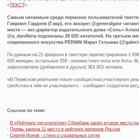
«
ТЕКСТ
».
Самым читаемым среди пермских пользователей твиттер
Гавриил Гардеев (Гавр), его аккаунт @generalgavr читают
месте — экс-директор издательского дома «Соль» Алена 
@a_danilkina подписаны 28 025 читателей. На третьем м
современного искусства PERMM Марат Гельман (@galerist)
По данным на 21 февраля в твиттере зарегистрировано 1 698
655 женщин, остальные 258 - неизвестного пола или боты. 
зафолловлено (добавлено в друзья) 363 303 человек.
«
В Пермском рейтинге твит-сообщества участвуют реал
средства в нём не участвуют
», - сообщают создатели рес
Ссылки по теме:
-
В «Рейтинге десятилетия» Сбербанк занял второе место по
-
Пермь заняла 11 место в рейтинге регионов России
-
Сергей Ионов - стихи о социальных сетях