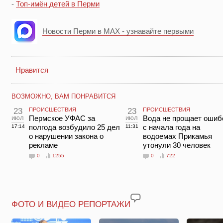
-
Топ-имён детей в Перми
Новости Перми в MAX - узнавайте первыми
Нравится
ВОЗМОЖНО, ВАМ ПОНРАВИТСЯ
23
ПРОИСШЕСТВИЯ
23
ПРОИСШЕСТВИЯ
июл
Пермское УФАС за
июл
Вода не прощает ошиб
полгода возбудило 25 дел
с начала года на
17:14
11:31
о нарушении закона о
водоемах Прикамья
рекламе
утонули 30 человек
0
1255
0
722
ФОТО И ВИДЕО РЕПОРТАЖИ