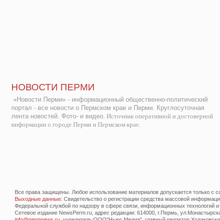
НОВОСТИ ПЕРМИ
«Новости Перми» - информационный общественно-политический
портал - все новости о Пермском крае и Перми. Круглосуточная
лента новостей. Фото- и видео.
Источник оперативной и достоверной
информации о городе Перми и Пермском крае.
Все права защищены. Любое использование материалов допускается только с со
Выходные данные
: Свидетельство о регистрации средства массовой информац
Федеральной службой по надзору в сфере связи, информационных технологий и
Сетевое издание NewsPerm.ru, адрес редакции: 614000, г.Пермь, ул.Монастырская 
info@permnews.ru
, учредитель:ООО"Ньюс Медиа", главный редактор Ходаковский