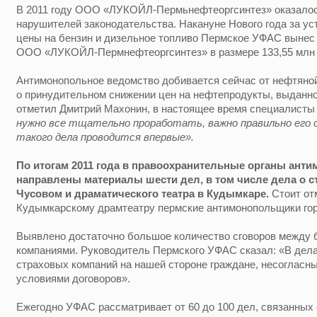
В 2011 году ООО «ЛУКОЙЛ-Пермьнефтеоргсинтез» оказалос
нарушителей законодательства. Накануне Нового года за у
цены на бензин и дизельное топливо Пермское УФАС вынес
ООО «ЛУКОЙЛ-Пермнефтеоргсинтез» в размере 133,55 млн 
Антимонопольное ведомство добивается сейчас от нефтяно
о принудительном снижении цен на нефтепродукты, выданног
отметил Дмитрий Махонин,
в настоящее время специалисты 
нужно все тщательно проработать, важно правильно его 
такого дела проводится впервые».
По итогам 2011 года в правоохранительные органы ан
направлены материалы шести дел, в том числе дела о с
Чусовом и драматического театра в Кудымкаре.
Стоит отм
Кудымкарскому драмтеатру пермские антимонопольщики гор
Выявлено достаточно большое количество сговоров между 
компаниями. Руководитель Пермского УФАС сказал: «В делах
страховых компаний на нашей стороне граждане, несогласн
условиями договоров».
Ежегодно УФАС рассматривает от 60 до 100 дел, связанных