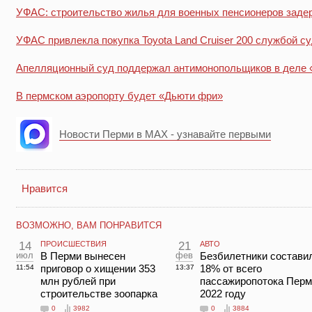
УФАС: строительство жилья для военных пенсионеров заде
УФАС привлекла покупка Toyota Land Cruiser 200 службой с
Апелляционный суд поддержал антимонопольщиков в деле 
В пермском аэропорту будет «Дьюти фри»
Новости Перми в MAX - узнавайте первыми
Нравится
ВОЗМОЖНО, ВАМ ПОНРАВИТСЯ
14
ПРОИСШЕСТВИЯ
21
АВТО
июл
В Перми вынесен
фев
Безбилетники состави
приговор о хищении 353
18% от всего
11:54
13:37
млн рублей при
пассажиропотока Перм
строительстве зоопарка
2022 году
0
3982
0
3884