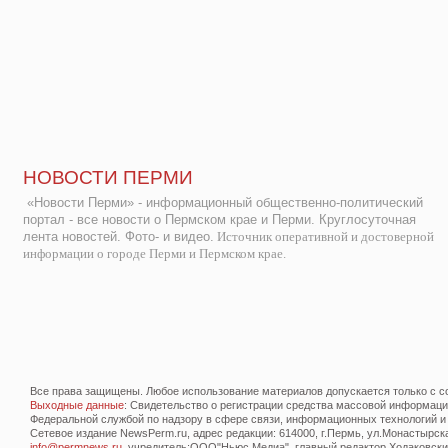
НОВОСТИ ПЕРМИ
«Новости Перми» - информационный общественно-политический
портал - все новости о Пермском крае и Перми. Круглосуточная
лента новостей. Фото- и видео.
Источник оперативной и достоверной
информации о городе Перми и Пермском крае.
Все права защищены. Любое использование материалов допускается только с со
Выходные данные
: Свидетельство о регистрации средства массовой информац
Федеральной службой по надзору в сфере связи, информационных технологий и
Сетевое издание NewsPerm.ru, адрес редакции: 614000, г.Пермь, ул.Монастырская 
info@permnews.ru
, учредитель:ООО"Ньюс Медиа", главный редактор Ходаковский