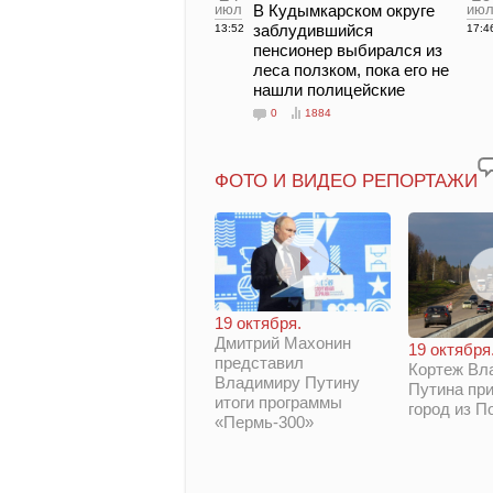
июл
В Кудымкарском округе
ию
заблудившийся
13:52
17:4
пенсионер выбирался из
леса ползком, пока его не
нашли полицейские
0
1884
ФОТО И ВИДЕО РЕПОРТАЖИ
19 октября.
Дмитрий Махонин
19 октября
представил
Кортеж Вл
Владимиру Путину
Путина при
итоги программы
город из П
«Пермь-300»