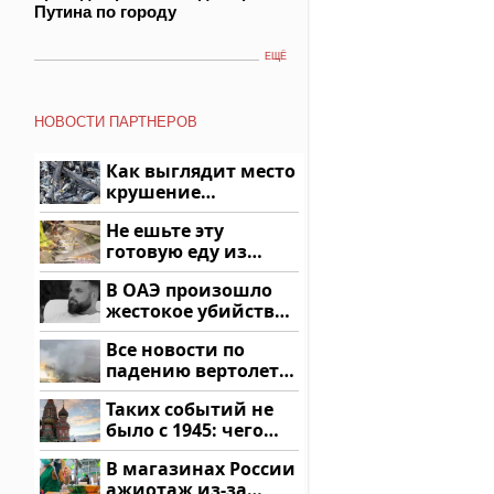
Путина по городу
ЕЩЁ
НОВОСТИ ПАРТНЕРОВ
Как выглядит место
крушение
вертолета на
Не ешьте эту
Кавказе: смотреть
готовую еду из
магазина: список
В ОАЭ произошло
жестокое убийство
криптомиллионера
Все новости по
падению вертолета
на Кавказе: читать
Таких событий не
здесь
было с 1945: чего
ждать всем нам?
В магазинах России
ажиотаж из-за