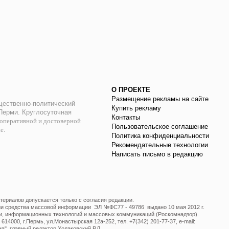
О ПРОЕКТЕ
Размещение рекламы на сайте
ественно-политический
Купить рекламу
 Перми. Круглосуточная
Контакты
оперативной и достоверной
Пользовательское соглашение
ае.
Политика конфиденциальности
Рекомендательные технологии
Написать письмо в редакцию
ериалов допускается только с согласия редакции.
ции средства массовой информации ЭЛ №ФС77 - 49786 выдано 10 мая 2012 г.
и, информационных технологий и массовых коммуникаций (Роскомнадзор).
14000, г.Пермь, ул.Монастырская 12а-252, тел. +7(342) 201-77-37, e-mail:
", главный редактор Ходаковский Р.Л.