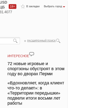
USD
18+
В закладки
Выбрать город
ЦБ
81.4077
РАСШИРЕННЫЙ ПОИСК
ИНТЕРЕСНОЕ
72 новые игровые и
спортзоны обустроят в этом
году во дворах Перми
«Вдохновляет, когда клиент
что-то делает»: в
«Территории передышки»
подвели итоги восьми лет
работы