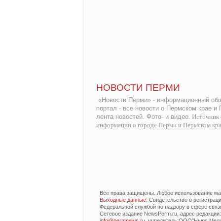
НОВОСТИ ПЕРМИ
«Новости Перми» - информационный общ
портал - все новости о Пермском крае и
лента новостей. Фото- и видео.
Источник 
информации о городе Перми и Пермском кр
Все права защищены. Любое использование мат
Выходные данные
: Свидетельство о регистра
Федеральной службой по надзору в сфере связ
Сетевое издание NewsPerm.ru, адрес редакции: 6
info@permnews.ru
, учредитель:ООО"Ньюс Медиа