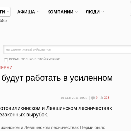
ТИ
АФИША
КОМПАНИИ
ЛЮДИ
585
ИСКАТЬ ТОЛЬКО В ЭТОЙ РУБРИКЕ
ПЕРМИ
будут работать в усиленном
0
223
15 СЕН 2011 10:32
Мотовилихинском и Левшинском лесничествах
езаконных вырубок.
лихинском и Левшинском лесничествах Перми было