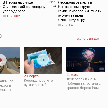
л
В Перми на улице
июл
Лесопользователь в
Соликамской на женщину
Нытвенском округе
6
14:48
упало дерево
компенсировал 770 тысяч
рублей за вред
0
1312
животному миру
0
823
ВСЕ ФОТО И ВИДЕО
11 мая.
20 марта.
.
Фейерверк в День
Коронавирус: что
адимира
Победы запустили с
нужно знать?
ехал в
правого берега Камы
олазны