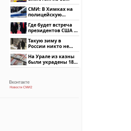
этого продукта: что
СМИ: В Химках на
купить?
полицейскую
машину напали и
Где будет встреча
подожгли.
президентов США и
России: Европа?
Такую зиму в
России никто не
ждал: как так?!
На Урале из казны
были украдены 18
миллионов рублей
Вконтакте
Новости СМИ2