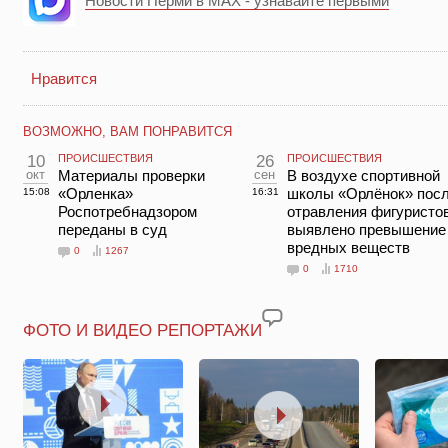
Новости Перми в MAX - узнавайте первыми
Нравится
ВОЗМОЖНО, ВАМ ПОНРАВИТСЯ
10
ПРОИСШЕСТВИЯ
26
ПРОИСШЕСТВИЯ
окт
Материалы проверки
сен
В воздухе спортивной
«Орленка»
школы «Орлёнок» пос
15:08
16:31
Роспотребнадзором
отравления фигуристо
переданы в суд
выявлено превышение
вредных веществ
0
1267
0
1710
ФОТО И ВИДЕО РЕПОРТАЖИ