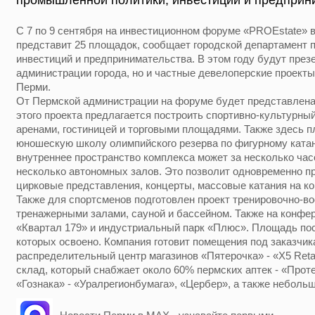
промышленной политики, инвестиций и предприн
С 7 по 9 сентября на инвестиционном форуме «PROEstate» 
представит 25 площадок, сообщает городской департамент 
инвестиций и предпринимательства. В этом году будут през
администрации города, но и частные девелоперские проекты
Перми.
От Пермской администрации на форуме будет представлена
этого проекта предлагается построить спортивно-культурн
аренами, гостиницей и торговыми площадями. Также здесь п
юношескую школу олимпийского резерва по фигурному катан
внутреннее пространство комплекса может за несколько ча
несколько автономных залов. Это позволит одновременно п
цирковые представления, концерты, массовые катания на ко
Также для спортсменов подготовлен проект тренировочно-во
тренажерными залами, сауной и бассейном. Также на конфе
«Квартал 179» и индустриальный парк «Плюс». Площадь посл
которых освоено. Компания готовит помещения под заказчик
распределительный центр магазинов «Пятерочка» - «X5 Reta
склад, который снабжает около 60% пермских аптек - «Проте
«Гознака» - «Уралрегионбумага», «Цербер», а также неболь