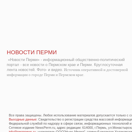
НОВОСТИ ПЕРМИ
«Новости Перми» - информационный общественно-политический
портал - все новости о Пермском крае и Перми. Круглосуточная
лента новостей. Фото- и видео.
Источник оперативной и достоверной
информации о городе Перми и Пермском крае.
Все права защищены. Любое использование материалов допускается только с со
Выходные данные
: Свидетельство о регистрации средства массовой информац
Федеральной службой по надзору в сфере связи, информационных технологий и
Сетевое издание NewsPerm.ru, адрес редакции: 614000, г.Пермь, ул.Монастырская 
info@permnews.ru
, учредитель:ООО"Ньюс Медиа", главный редактор Ходаковский