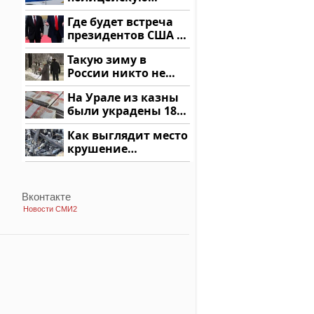
машину напали и
Где будет встреча
подожгли.
президентов США и
России: Европа?
Такую зиму в
России никто не
ждал: как так?!
На Урале из казны
были украдены 18
миллионов рублей
Как выглядит место
крушение
вертолета на
Кавказе: смотреть
Вконтакте
Новости СМИ2