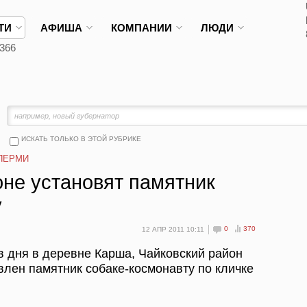
ТИ
АФИША
КОМПАНИИ
ЛЮДИ
366
ИСКАТЬ ТОЛЬКО В ЭТОЙ РУБРИКЕ
ПЕРМИ
оне установят памятник
у
0
370
12 АПР 2011 10:11
ов дня в деревне Карша, Чайковский район
влен памятник собаке-космонавту по кличке