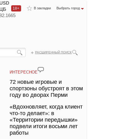
USD
18+
В закладки
Выбрать город
ЦБ
82.1665
РАСШИРЕННЫЙ ПОИСК
ИНТЕРЕСНОЕ
72 новые игровые и
спортзоны обустроят в этом
году во дворах Перми
«Вдохновляет, когда клиент
что-то делает»: в
«Территории передышки»
подвели итоги восьми лет
работы