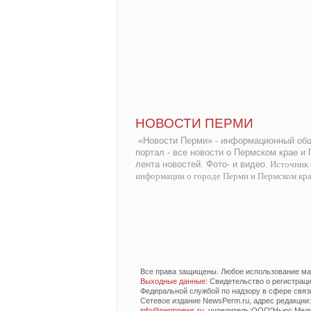
НОВОСТИ ПЕРМИ
«Новости Перми» - информационный общ
портал - все новости о Пермском крае и
лента новостей. Фото- и видео.
Источник 
информации о городе Перми и Пермском кр
Все права защищены. Любое использование мат
Выходные данные
: Свидетельство о регистра
Федеральной службой по надзору в сфере связ
Сетевое издание NewsPerm.ru, адрес редакции: 6
info@permnews.ru
, учредитель:ООО"Ньюс Медиа