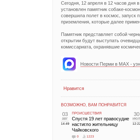
Сегодня, 12 апреля в 12 часов дня 
установлен памятник собаке-космона
совершила полет в космос, запуск 
приземления, которые далее примен
Памятник представляет собой черны
открытии будут выступать очевидцы
комиссариата, охранявшие космичес
Новости Перми в MAX - уз
Нравится
ВОЗМОЖНО, ВАМ ПОНРАВИТСЯ
03
ПРОИСШЕСТВИЯ
30
авг
Спустя 19 лет правосудие
ию
настигло жительницу
14:49
12:2
Чайковского
0
1223