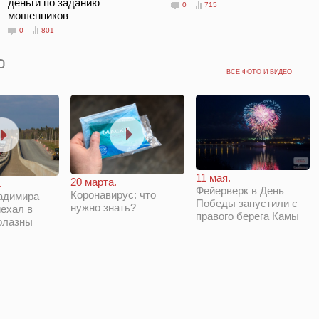
деньги по заданию
0
715
мошенников
0
801
ВСЕ ФОТО И ВИДЕО
11 мая.
20 марта.
.
Фейерверк в День
Коронавирус: что
адимира
Победы запустили с
нужно знать?
ехал в
правого берега Камы
олазны