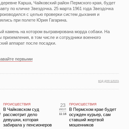
в деревне Карша, Чайковский район Пермского края, будет
вту по кличке Звездочка. 25 марта 1961 года Звездочка
производился с целью проверки систем дыхания и
ялись при полете Юрия Гагарина.
й камень на котором выгравирована морда собаки. На
 приземления, в том числе и сотрудники военного
кий аппарат после посадки.
навайте первыми
КОД ДЛЯ БЛОГА
ПРОИСШЕСТВИЯ
23
ПРОИСШЕСТВИЯ
л
В Чайковском суд
июл
В Пермском крае будет
рассмотрит дело
осужден курьер, сам
2
11:16
девушки, которая
ставший жертвой
забирала у пенсионеров
мошенников