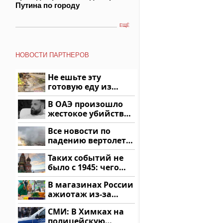
Путина по городу
ЕЩЁ
НОВОСТИ ПАРТНЕРОВ
Не ешьте эту
готовую еду из
магазина: список
В ОАЭ произошло
жестокое убийство
криптомиллионера
Все новости по
падению вертолета
на Кавказе: читать
Таких событий не
здесь
было с 1945: чего
ждать всем нам?
В магазинах России
ажиотаж из-за
этого продукта: что
СМИ: В Химках на
купить?
полицейскую