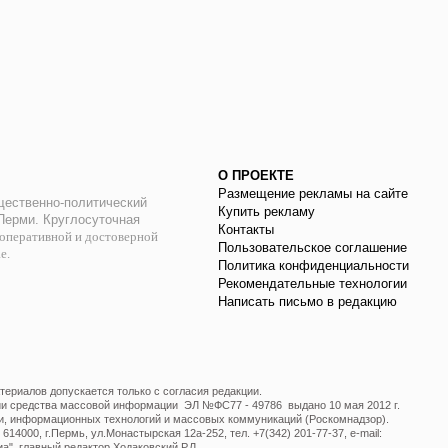
О ПРОЕКТЕ
Размещение рекламы на сайте
ественно-политический
Купить рекламу
 Перми. Круглосуточная
Контакты
оперативной и достоверной
Пользовательское соглашение
ае.
Политика конфиденциальности
Рекомендательные технологии
Написать письмо в редакцию
ериалов допускается только с согласия редакции.
ции средства массовой информации ЭЛ №ФС77 - 49786 выдано 10 мая 2012 г.
и, информационных технологий и массовых коммуникаций (Роскомнадзор).
14000, г.Пермь, ул.Монастырская 12а-252, тел. +7(342) 201-77-37, e-mail:
", главный редактор Ходаковский Р.Л.