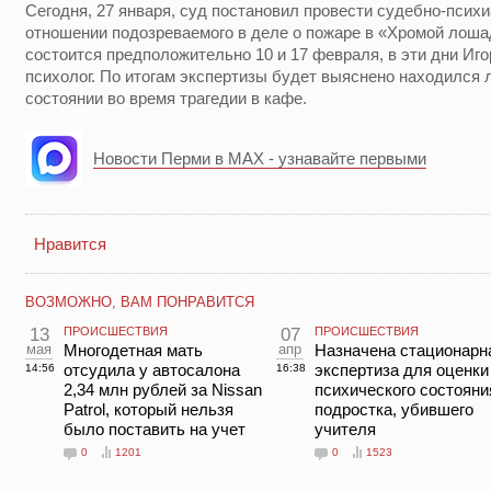
Сегодня, 27 января, суд постановил провести судебно-псих
отношении подозреваемого в деле о пожаре в «Хромой лоша
состоится предположительно 10 и 17 февраля, в эти дни Иг
психолог. По итогам экспертизы будет выяснено находился
состоянии во время трагедии в кафе.
Новости Перми в MAX - узнавайте первыми
Нравится
ВОЗМОЖНО, ВАМ ПОНРАВИТСЯ
13
ПРОИСШЕСТВИЯ
07
ПРОИСШЕСТВИЯ
мая
Многодетная мать
апр
Назначена стационарн
отсудила у автосалона
экспертиза для оценки
14:56
16:38
2,34 млн рублей за Nissan
психического состояни
Patrol, который нельзя
подростка, убившего
было поставить на учет
учителя
0
1201
0
1523