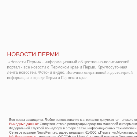
НОВОСТИ ПЕРМИ
«Новости Перми» - информационный общественно-политический
портал - все новости о Пермском крае и Перми. Круглосуточная
лента новостей. Фото- и видео.
Источник оперативной и достоверной
информации о городе Перми и Пермском крае.
Все права защищены. Любое использование материалов допускается только с со
Выходные данные
: Свидетельство о регистрации средства массовой информац
Федеральной службой по надзору в сфере связи, информационных технологий и
Сетевое издание NewsPerm.ru, адрес редакции: 614000, г.Пермь, ул.Монастырская 
info@permnews.ru
, учредитель:ООО"Ньюс Медиа", главный редактор Ходаковский