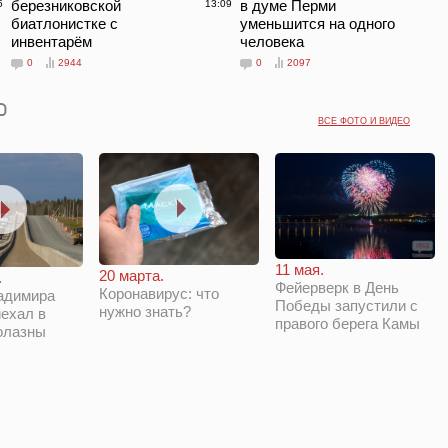
березниковской
в думе Перми
5
13:09
биатлонистке с
уменьшится на одного
инвентарём
человека
0
2944
0
2097
ВСЕ ФОТО И ВИДЕО
11 мая.
20 марта.
.
Фейерверк в День
Коронавирус: что
адимира
Победы запустили с
нужно знать?
ехал в
правого берега Камы
олазны