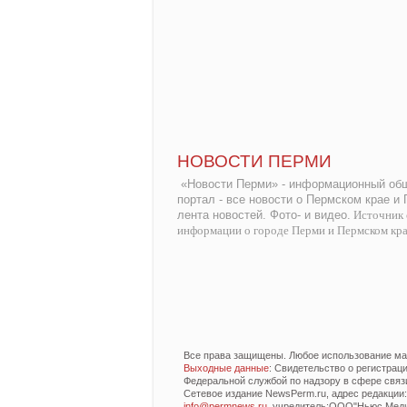
НОВОСТИ ПЕРМИ
«Новости Перми» - информационный общ
портал - все новости о Пермском крае и
лента новостей. Фото- и видео.
Источник 
информации о городе Перми и Пермском кр
Все права защищены. Любое использование мат
Выходные данные
: Свидетельство о регистра
Федеральной службой по надзору в сфере связ
Сетевое издание NewsPerm.ru, адрес редакции: 6
info@permnews.ru
, учредитель:ООО"Ньюс Медиа