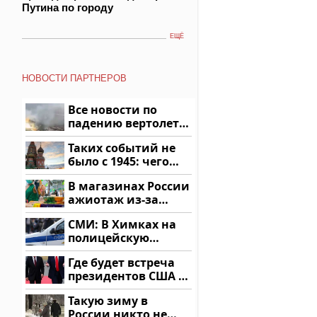
Путина по городу
ЕЩЁ
НОВОСТИ ПАРТНЕРОВ
Все новости по
падению вертолета
на Кавказе: читать
Таких событий не
здесь
было с 1945: чего
ждать всем нам?
В магазинах России
ажиотаж из-за
этого продукта: что
СМИ: В Химках на
купить?
полицейскую
машину напали и
Где будет встреча
подожгли.
президентов США и
России: Европа?
Такую зиму в
России никто не