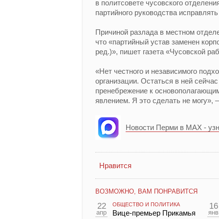
в политсовете чусовского отделения
партийного руководства исправлять 
Причиной разлада в местном отделе
что «партийный устав заменен кор
ред.)», пишет газета «Чусовской ра
«Нет честного и независимого подх
организации. Остаться в ней сейча
пренебрежение к основополагающи
явлением. Я это сделать не могу»,
Новости Перми в MAX - уз
Нравится
ВОЗМОЖНО, ВАМ ПОНРАВИТСЯ
22
ОБЩЕСТВО И ПОЛИТИКА
16
апр
Вице-премьер Прикамья
янв