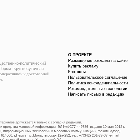
О ПРОЕКТЕ
Размещение рекламы на сайте
ественно-политический
Купить рекламу
 Перми. Круглосуточная
Контакты
оперативной и достоверной
Пользовательское соглашение
ае.
Политика конфиденциальности
Рекомендательные технологии
Написать письмо в редакцию
ериалов допускается только с согласия редакции.
ции средства массовой информации ЭЛ №ФС77 - 49786 выдано 10 мая 2012 г.
и, информационных технологий и массовых коммуникаций (Роскомнадзор).
14000, г.Пермь, ул.Монастырская 12а-252, тел. +7(342) 201-77-37, e-mail:
", главный редактор Ходаковский Р.Л.