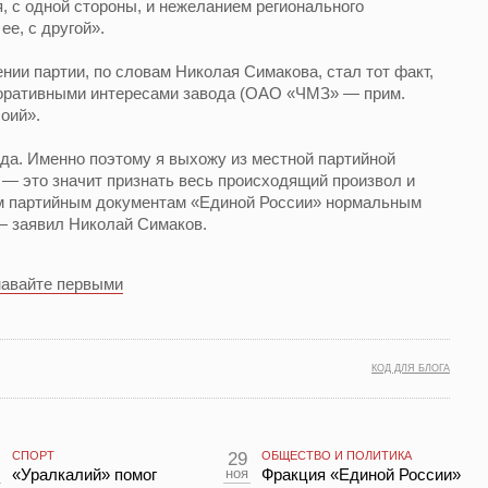
, с одной стороны, и нежеланием регионального
ее, с другой».
нии партии, по словам Николая Симакова, стал тот факт,
поративными интересами завода (ОАО «ЧМЗ» — прим.
боий».
ода. Именно поэтому я выхожу из местной партийной
с — это значит признать весь происходящий произвол и
м партийным документам «Единой России» нормальным
 — заявил Николай Симаков.
навайте первыми
КОД ДЛЯ БЛОГА
СПОРТ
29
ОБЩЕСТВО И ПОЛИТИКА
«Уралкалий» помог
ноя
Фракция «Единой России»