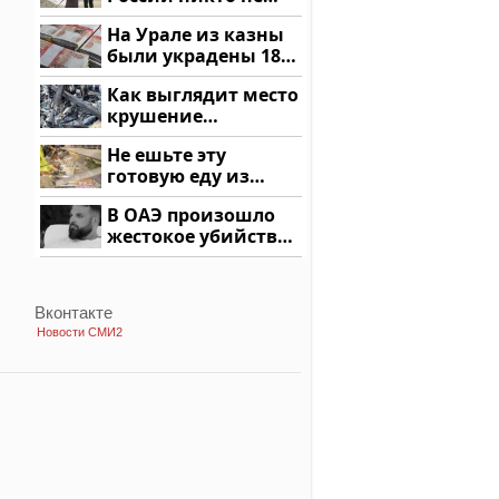
ждал: как так?!
На Урале из казны
были украдены 18
миллионов рублей
Как выглядит место
крушение
вертолета на
Не ешьте эту
Кавказе: смотреть
готовую еду из
магазина: список
В ОАЭ произошло
жестокое убийство
криптомиллионера
Вконтакте
Новости СМИ2