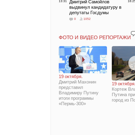
Дмитрий Самойлов
13:31
16:2
выдвинул кандидатуру в
депутаты Госдумы
0
1052
ФОТО И ВИДЕО РЕПОРТАЖИ
19 октября.
Дмитрий Махонин
19 октября
представил
Кортеж Вл
Владимиру Путину
Путина при
итоги программы
город из П
«Пермь-300»