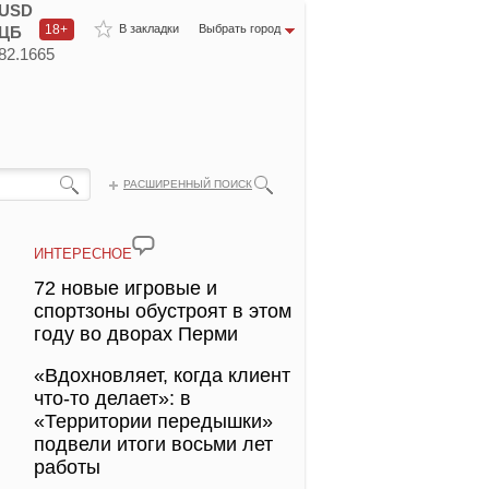
USD
18+
В закладки
Выбрать город
ЦБ
82.1665
РАСШИРЕННЫЙ ПОИСК
ИНТЕРЕСНОЕ
72 новые игровые и
спортзоны обустроят в этом
году во дворах Перми
«Вдохновляет, когда клиент
что-то делает»: в
«Территории передышки»
подвели итоги восьми лет
работы