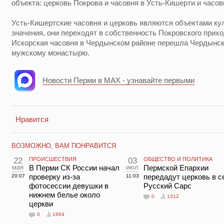
объекта: церковь Покрова и часовня в Усть-Кишерти и часо
Усть-Кишертские часовня и церковь являются объектами ку
значения, они переходят в собственность Покровского прих
Искорская часовня в Чердынском районе перешла Чердынс
мужскому монастырю.
Новости Перми в MAX - узнавайте первыми
Нравится
ВОЗМОЖНО, ВАМ ПОНРАВИТСЯ
22
ПРОИСШЕСТВИЯ
03
ОБЩЕСТВО И ПОЛИТИКА
мая
В Перми СК России начал
июл
Пермской Епархии
проверку из-за
передадут церковь в с
20:07
11:03
фотосессии девушки в
Русский Сарс
нижнем белье около
0
1312
церкви
0
1664