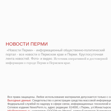
НОВОСТИ ПЕРМИ
«Новости Перми» - информационный общественно-политический
портал - все новости о Пермском крае и Перми. Круглосуточная
лента новостей. Фото- и видео.
Источник оперативной и достоверной
информации о городе Перми и Пермском крае.
Все права защищены. Любое использование материалов допускается только с со
Выходные данные
: Свидетельство о регистрации средства массовой информац
Федеральной службой по надзору в сфере связи, информационных технологий и
Сетевое издание NewsPerm.ru, адрес редакции: 614000, г.Пермь, ул.Монастырская 
info@permnews.ru
, учредитель:ООО"Ньюс Медиа", главный редактор Ходаковский