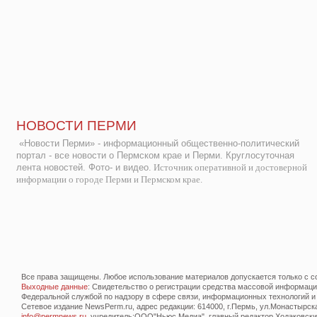
НОВОСТИ ПЕРМИ
«Новости Перми» - информационный общественно-политический
портал - все новости о Пермском крае и Перми. Круглосуточная
лента новостей. Фото- и видео.
Источник оперативной и достоверной
информации о городе Перми и Пермском крае.
Все права защищены. Любое использование материалов допускается только с со
Выходные данные
: Свидетельство о регистрации средства массовой информац
Федеральной службой по надзору в сфере связи, информационных технологий и
Сетевое издание NewsPerm.ru, адрес редакции: 614000, г.Пермь, ул.Монастырская 
info@permnews.ru
, учредитель:ООО"Ньюс Медиа", главный редактор Ходаковский