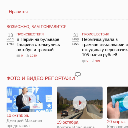
Нравится
ВОЗМОЖНО, ВАМ ПОНРАВИТСЯ
13
ПРОИСШЕСТВИЯ
31
ПРОИСШЕСТВИЯ
июл
В Перми на бульваре
мар
Пермячка упала в
Гагарина столкнулись
трамвае из-за аварии и
17:48
11:22
автобус и трамвай
отсудила у перевозчик
105 тысяч рублей
0
1030
0
695
ФОТО И ВИДЕО РЕПОРТАЖИ
19 октября.
Дмитрий Махонин
20 марта.
19 октября.
представил
Коронавир
Кортеж Владимира