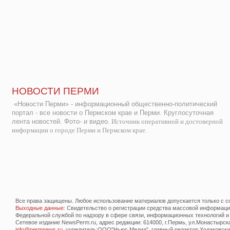
НОВОСТИ ПЕРМИ
«Новости Перми» - информационный общественно-политический
портал - все новости о Пермском крае и Перми. Круглосуточная
лента новостей. Фото- и видео.
Источник оперативной и достоверной
информации о городе Перми и Пермском крае.
Все права защищены. Любое использование материалов допускается только с со
Выходные данные
: Свидетельство о регистрации средства массовой информац
Федеральной службой по надзору в сфере связи, информационных технологий и
Сетевое издание NewsPerm.ru, адрес редакции: 614000, г.Пермь, ул.Монастырская 
info@permnews.ru
, учредитель:ООО"Ньюс Медиа", главный редактор Ходаковский