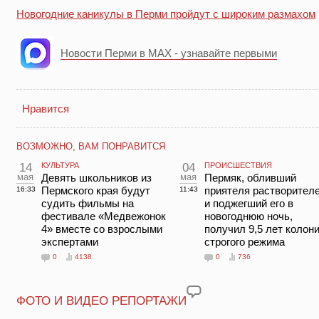
Новогодние каникулы в Перми пройдут с широким размахом
Новости Перми в MAX - узнавайте первыми
Нравится
ВОЗМОЖНО, ВАМ ПОНРАВИТСЯ
14
КУЛЬТУРА
04
ПРОИСШЕСТВИЯ
мая
Девять школьников из
мая
Пермяк, обливший
Пермского края будут
приятеля растворител
16:33
11:43
судить фильмы на
и поджегший его в
фестивале «Медвежонок
новогоднюю ночь,
4» вместе со взрослыми
получил 9,5 лет колон
экспертами
строгого режима
0
4138
0
736
ФОТО И ВИДЕО РЕПОРТАЖИ