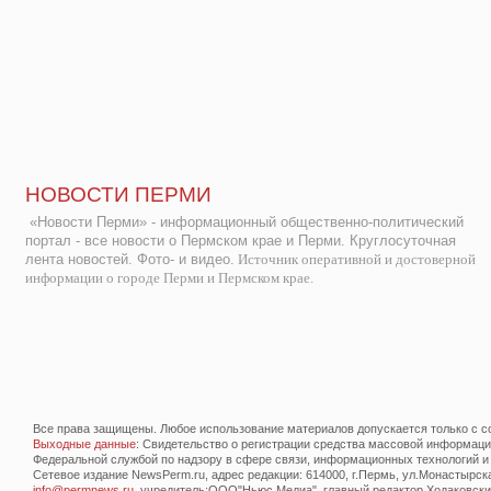
НОВОСТИ ПЕРМИ
«Новости Перми» - информационный общественно-политический
портал - все новости о Пермском крае и Перми. Круглосуточная
лента новостей. Фото- и видео.
Источник оперативной и достоверной
информации о городе Перми и Пермском крае.
Все права защищены. Любое использование материалов допускается только с со
Выходные данные
: Свидетельство о регистрации средства массовой информац
Федеральной службой по надзору в сфере связи, информационных технологий и
Сетевое издание NewsPerm.ru, адрес редакции: 614000, г.Пермь, ул.Монастырская 
info@permnews.ru
, учредитель:ООО"Ньюс Медиа", главный редактор Ходаковский