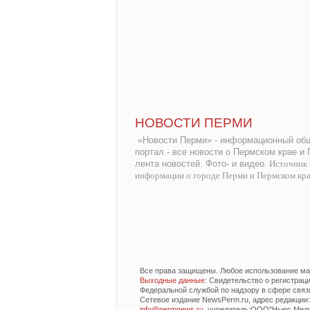
НОВОСТИ ПЕРМИ
«Новости Перми» - информационный общ
портал - все новости о Пермском крае и
лента новостей. Фото- и видео.
Источник 
информации о городе Перми и Пермском кр
Все права защищены. Любое использование мат
Выходные данные
: Свидетельство о регистра
Федеральной службой по надзору в сфере связ
Сетевое издание NewsPerm.ru, адрес редакции: 6
info@permnews.ru
, учредитель:ООО"Ньюс Медиа