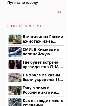
Путина по городу
ЕЩЁ
НОВОСТИ ПАРТНЕРОВ
В магазинах России
ажиотаж из-за
этого продукта: что
СМИ: В Химках на
купить?
полицейскую
машину напали и
Где будет встреча
подожгли.
президентов США и
России: Европа?
На Урале из казны
были украдены 18
миллионов рублей
Такую зиму в
России никто не
ждал: как так?!
Как выглядит место
крушение