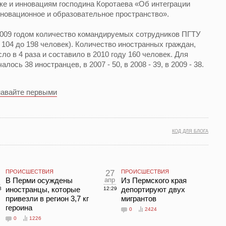
ке и инновациям господина Коротаева «Об интеграции
нновационное и образовательное пространство».
2009 годом количество командируемых сотрудников ПГТУ
о 104 до 198 человек). Количество иностранных граждан,
о в 4 раза и составило в 2010 году 160 человек. Для
лось 38 иностранцев, в 2007 - 50, в 2008 - 39, в 2009 - 38.
навайте первыми
КОД ДЛЯ БЛОГА
ПРОИСШЕСТВИЯ
27
ПРОИСШЕСТВИЯ
В Перми осуждены
апр
Из Пермского края
иностранцы, которые
депортируют двух
8
12:29
привезли в регион 3,7 кг
мигрантов
героина
0
2424
0
1226