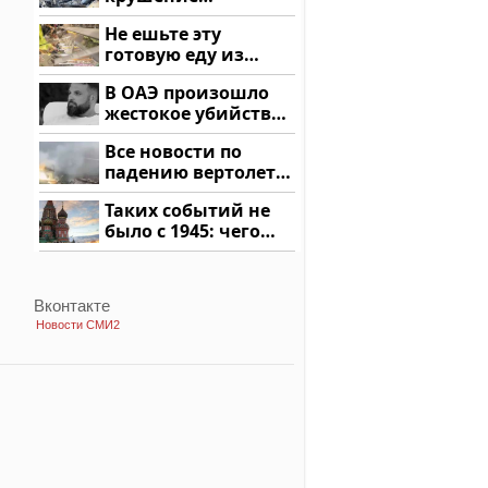
вертолета на
Не ешьте эту
Кавказе: смотреть
готовую еду из
магазина: список
В ОАЭ произошло
жестокое убийство
криптомиллионера
Все новости по
падению вертолета
на Кавказе: читать
Таких событий не
здесь
было с 1945: чего
ждать всем нам?
Вконтакте
Новости СМИ2