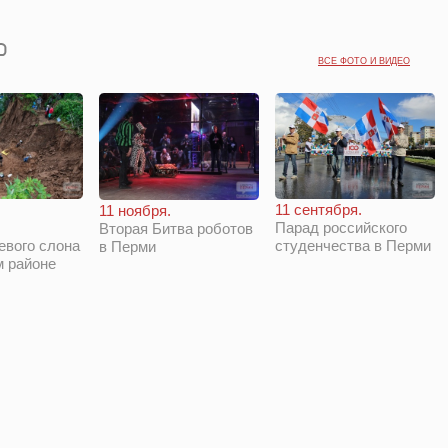
ВСЕ ФОТО И ВИДЕО
11 сентября.
11 ноября.
Парад российского
Вторая Битва роботов
евого слона
студенчества в Перми
в Перми
м районе