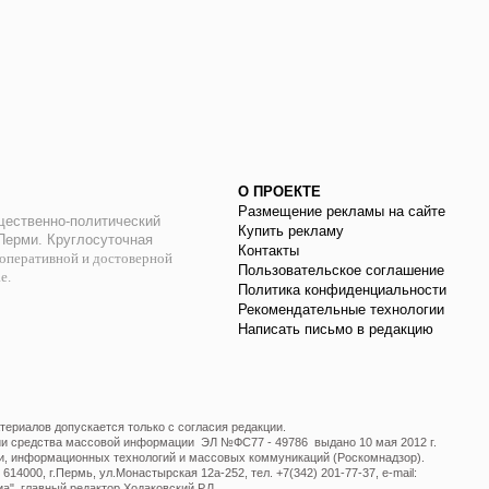
О ПРОЕКТЕ
Размещение рекламы на сайте
ественно-политический
Купить рекламу
 Перми. Круглосуточная
Контакты
оперативной и достоверной
Пользовательское соглашение
ае.
Политика конфиденциальности
Рекомендательные технологии
Написать письмо в редакцию
ериалов допускается только с согласия редакции.
ции средства массовой информации ЭЛ №ФС77 - 49786 выдано 10 мая 2012 г.
и, информационных технологий и массовых коммуникаций (Роскомнадзор).
14000, г.Пермь, ул.Монастырская 12а-252, тел. +7(342) 201-77-37, e-mail:
", главный редактор Ходаковский Р.Л.