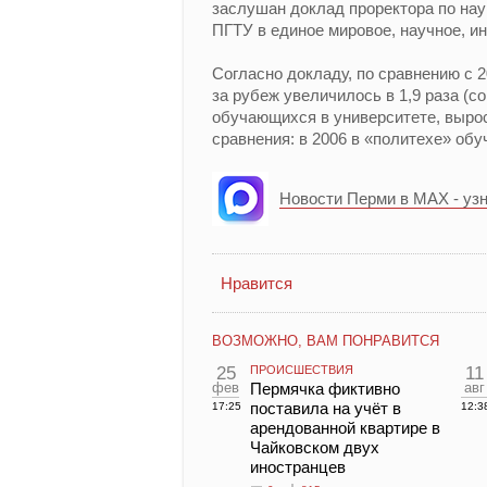
заслушан доклад проректора по нау
ПГТУ в единое мировое, научное, и
Согласно докладу, по сравнению с 
за рубеж увеличилось в 1,9 раза (с
обучающихся в университете, выросл
сравнения: в 2006 в «политехе» обуча
Новости Перми в MAX - уз
Нравится
ВОЗМОЖНО, ВАМ ПОНРАВИТСЯ
25
ПРОИСШЕСТВИЯ
11
фев
Пермячка фиктивно
авг
поставила на учёт в
17:25
12:3
арендованной квартире в
Чайковском двух
иностранцев