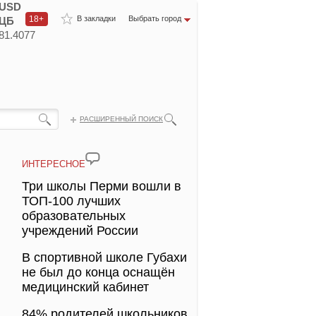
USD
18+
В закладки
Выбрать город
ЦБ
81.4077
РАСШИРЕННЫЙ ПОИСК
ИНТЕРЕСНОЕ
Три школы Перми вошли в
ТОП-100 лучших
образовательных
учреждений России
В спортивной школе Губахи
не был до конца оснащён
медицинский кабинет
84% родителей школьников