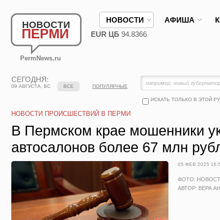
НОВОСТИ
АФИША
НОВОСТИ
ПЕРМИ
EUR ЦБ
94.8366
PermNews.ru
СЕГОДНЯ:
09 АВГУСТА, ВС
ВСЕ
ПОПУЛЯРНЫЕ
ИСКАТЬ ТОЛЬКО В ЭТОЙ Р
НОВОСТИ ПРОИСШЕСТВИЙ В ПЕРМИ
В Пермском крае мошенники у
автосалонов более 67 млн руб
05 ФЕВ 2025 16:
ФОТО: НОВОС
АВТОР: ВЕРА А