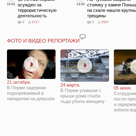
осужден за
стоянку у камня Поны
15:02
13:53
террористическую
на скале нашли крупн
деятельность
трещины
0
2717
0
2557
ФОТО И ВИДЕО РЕПОРТАЖИ
21 октября.
24 марта.
В Перми задержан
05 июня.
В Перми упавшая с
подозреваемый в
Сотрудни
крыши дома глыба
нападении на девушек
после пре
льда убила женщину
и задержа
избили во