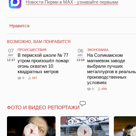
Новости Перми в MAX - узнавайте первыми
Нравится
ВОЗМОЖНО, ВАМ ПОНРАВИТСЯ
07
ПРОИСШЕСТВИЯ
06
ЭКОНОМИКА
авг
В пермской школе № 77
авг
На Соликамском
утром произошёл пожар:
магниевом заводе
12:37
13:04
огонь охватил 10
выбрали лучших
квадратных метров
металлургов в реальн
производственных
0
397
условиях
0
489
ФОТО И ВИДЕО РЕПОРТАЖИ