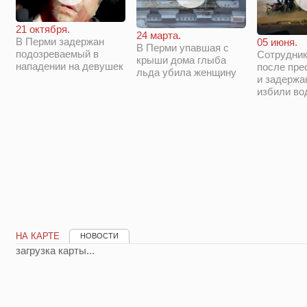
21 октября.
24 марта.
В Перми задержан
05 июня.
В Перми упавшая с
подозреваемый в
Сотрудни
крыши дома глыба
нападении на девушек
после пре
льда убила женщину
и задержа
избили во
НА КАРТЕ
НОВОСТИ
загрузка карты...