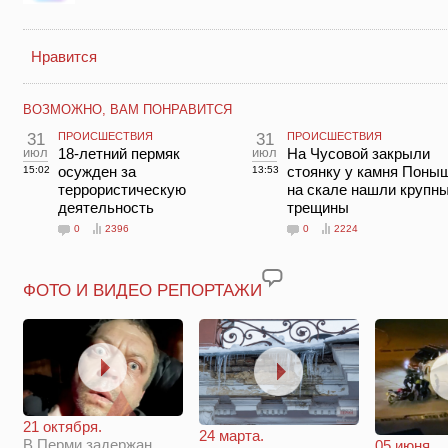
Нравится
ВОЗМОЖНО, ВАМ ПОНРАВИТСЯ
31
ПРОИСШЕСТВИЯ
31
ПРОИСШЕСТВИЯ
июл
18-летний пермяк
июл
На Чусовой закрыли
осужден за
стоянку у камня Поны
15:02
13:53
террористическую
на скале нашли крупн
деятельность
трещины
0
2396
0
2224
ФОТО И ВИДЕО РЕПОРТАЖИ
21 октября.
24 марта.
В Перми задержан
05 июня.