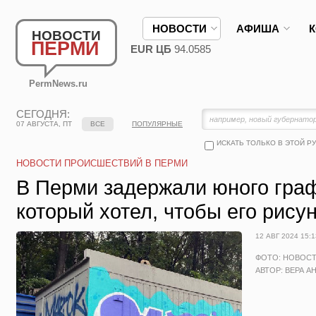
НОВОСТИ
АФИША
НОВОСТИ
ПЕРМИ
EUR ЦБ
94.0585
PermNews.ru
СЕГОДНЯ:
07 АВГУСТА, ПТ
ВСЕ
ПОПУЛЯРНЫЕ
ИСКАТЬ ТОЛЬКО В ЭТОЙ Р
НОВОСТИ ПРОИСШЕСТВИЙ В ПЕРМИ
В Перми задержали юного гра
который хотел, чтобы его рису
12 АВГ 2024 15:1
ФОТО: НОВОС
АВТОР: ВЕРА А