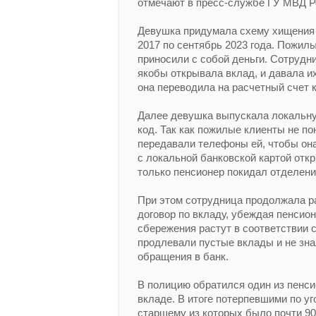
отмечают в пресс-службе ГУ МВД Р
Девушка придумала схему хищения д
2017 по сентябрь 2023 года. Пожил
приносили с собой деньги. Сотрудн
якобы открывала вклад, и давала и
она переводила на расчетный счет 
Далее девушка выпускала локальную
код. Так как пожилые клиенты не по
передавали телефоны ей, чтобы она
с локальной банковской картой откр
только пенсионер покидал отделени
При этом сотрудница продолжала ра
договор по вкладу, убеждая пенсион
сбережения растут в соответствии с
продлевали пустые вклады и не зна
обращения в банк.
В полицию обратился один из пенси
вкладе. В итоге потерпевшими по у
старшему из которых было почти 90