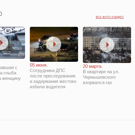
ВСЕ ФОТО И ВИДЕО
05 июня.
20 марта.
павшая с
Сотрудники ДПС
В квартире на ул.
а глыба
после преследования
Чернышевского
а женщину
и задержания жестоко
взорвался газ
избили водителя