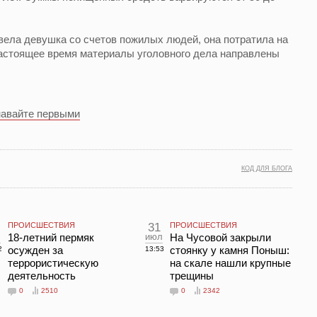
вела девушка со счетов пожилых людей, она потратила на
настоящее время материалы уголовного дела направлены
навайте первыми
КОД ДЛЯ БЛОГА
ПРОИСШЕСТВИЯ
31
ПРОИСШЕСТВИЯ
л
18-летний пермяк
июл
На Чусовой закрыли
осужден за
стоянку у камня Поныш:
2
13:53
террористическую
на скале нашли крупные
деятельность
трещины
0
2510
0
2342