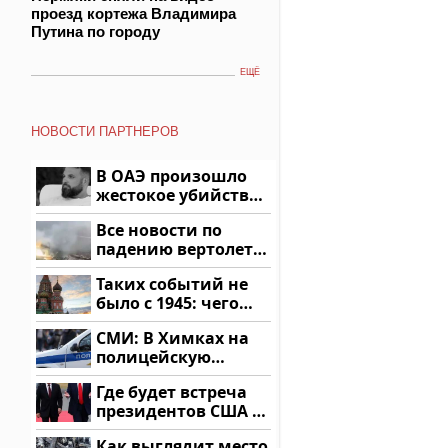
проезд кортежа Владимира
Путина по городу
ЕЩЁ
НОВОСТИ ПАРТНЕРОВ
В ОАЭ произошло
жестокое убийство
криптомиллионера
Все новости по
падению вертолета
на Кавказе: читать
Таких событий не
здесь
было с 1945: чего
ждать всем нам?
СМИ: В Химках на
полицейскую
машину напали и
Где будет встреча
подожгли.
президентов США и
России: Европа?
Как выглядит место