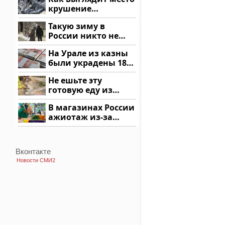
крушение
вертолета на
Такую зиму в
Кавказе: смотреть
России никто не
ждал: как так?!
На Урале из казны
были украдены 18
миллионов рублей
Не ешьте эту
готовую еду из
магазина: список
В магазинах России
ажиотаж из-за
этого продукта: что
купить?
Вконтакте
Новости СМИ2