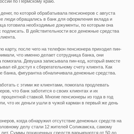
оссии по Пермскому краю.
енег, по которой обрабатывала пенсионеров с августа
ые люди обращались в банк для оформления вклада и
ица готовила необходимые документы, по которым она
х подписать. В действительности все денежные средства
клиента.
 карту, после чего на телефон пенсионера приходил пин-
нимали, что именно делает сотрудница банка, они
 помогала. Девушка записывала пин-код, который вместе
ывал ей доступ к сберегательному счету клиента. Как
е банка, фигурантка обналичивала денежные средства.
ботать с этими же клиентами, помогала продлевать
еров, что банк заботится о своих клиентах и их
 процентной ставкой. Многие пенсионеры из года в год
ли, что их деньги ушли в чужой карман в первый же день
онеров, когда обнаружил отсутствие денежных средств на
головному делу стали 12 жителей Соликамска, самому
 лет. Суммы похищенных средств варьируются от 50 до