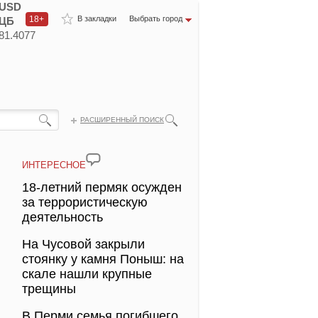
USD
18+
В закладки
Выбрать город
ЦБ
81.4077
РАСШИРЕННЫЙ ПОИСК
ИНТЕРЕСНОЕ
18-летний пермяк осужден
за террористическую
деятельность
На Чусовой закрыли
стоянку у камня Поныш: на
скале нашли крупные
трещины
В Перми семья погибшего