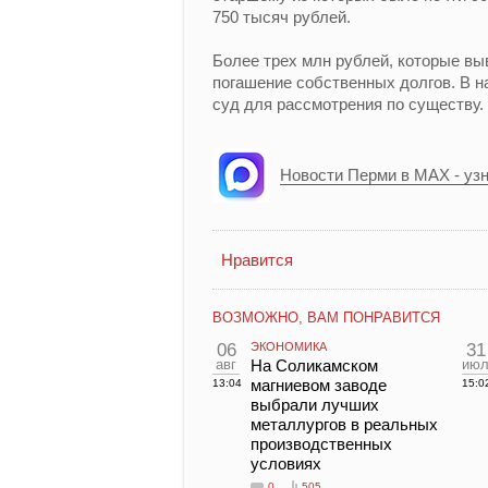
750 тысяч рублей.
Более трех млн рублей, которые вы
погашение собственных долгов. В 
суд для рассмотрения по существу.
Новости Перми в MAX - уз
Нравится
ВОЗМОЖНО, ВАМ ПОНРАВИТСЯ
06
ЭКОНОМИКА
31
авг
На Соликамском
ию
магниевом заводе
13:04
15:0
выбрали лучших
металлургов в реальных
производственных
условиях
0
505