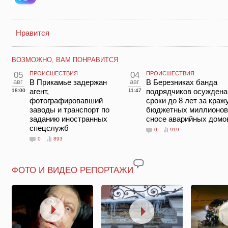
Нравится
ВОЗМОЖНО, ВАМ ПОНРАВИТСЯ
05
ПРОИСШЕСТВИЯ
04
ПРОИСШЕСТВИЯ
авг
В Прикамье задержан
авг
В Березниках банда
агент,
подрядчиков осуждена
18:00
11:47
фотографировавший
сроки до 8 лет за краж
заводы и транспорт по
бюджетных миллионов
заданию иностранных
сносе аварийных домо
спецслужб
0
919
0
893
ФОТО И ВИДЕО РЕПОРТАЖИ