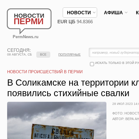
НОВОСТИ
АФИША
НОВОСТИ
ПЕРМИ
EUR ЦБ
94.8366
PermNews.ru
СЕГОДНЯ:
08 АВГУСТА, СБ
ВСЕ
ПОПУЛЯРНЫЕ
ИСКАТЬ ТОЛЬКО В ЭТОЙ Р
НОВОСТИ ПРОИСШЕСТВИЙ В ПЕРМИ
В Соликамске на территории 
появились стихийные свалки
28 ИЮЛ 2023 14:
ФОТО: НОВОС
АВТОР: ВЕРА А