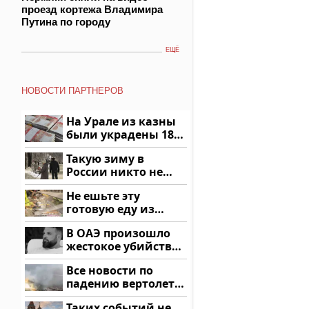
проезд кортежа Владимира
Путина по городу
ЕЩЁ
НОВОСТИ ПАРТНЕРОВ
На Урале из казны
были украдены 18
миллионов рублей
Такую зиму в
России никто не
ждал: как так?!
Не ешьте эту
готовую еду из
магазина: список
В ОАЭ произошло
жестокое убийство
криптомиллионера
Все новости по
падению вертолета
на Кавказе: читать
Таких событий не