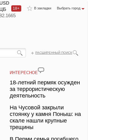
USD
18+
В закладки
Выбрать город
ЦБ
82.1665
РАСШИРЕННЫЙ ПОИСК
ИНТЕРЕСНОЕ
18-летний пермяк осужден
за террористическую
деятельность
На Чусовой закрыли
стоянку у камня Поныш: на
скале нашли крупные
трещины
В Перми семья погибшего