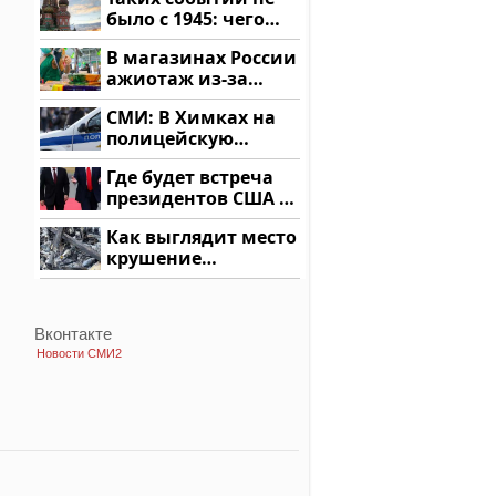
здесь
было с 1945: чего
ждать всем нам?
В магазинах России
ажиотаж из-за
этого продукта: что
СМИ: В Химках на
купить?
полицейскую
машину напали и
Где будет встреча
подожгли.
президентов США и
России: Европа?
Как выглядит место
крушение
вертолета на
Кавказе: смотреть
Вконтакте
Новости СМИ2