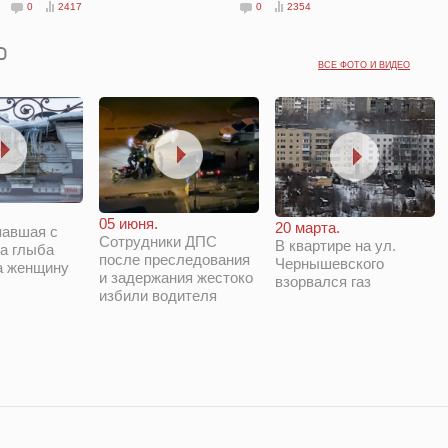
0
2417
0
2354
ВСЕ ФОТО И ВИДЕО
05 июня.
20 марта.
павшая с
Сотрудники ДПС
В квартире на ул.
а глыба
после преследования
Чернышевского
а женщину
и задержания жестоко
взорвался газ
избили водителя