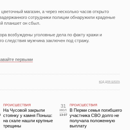
 цветочный магазин, а через несколько часов открыто
 задержанного сотрудники полиции обнаружили краденые
ый планшет он сбыл.
ора возбуждены уголовные дела по факту кражи и
го следствия мужчина заключен под стражу.
навайте первыми
КОД ДЛЯ БЛОГА
ПРОИСШЕСТВИЯ
31
ПРОИСШЕСТВИЯ
л
На Чусовой закрыли
июл
В Перми семья погибшего
стоянку у камня Поныш:
участника СВО долго не
3
13:07
на скале нашли крупные
получала положенную
трещины
выплату