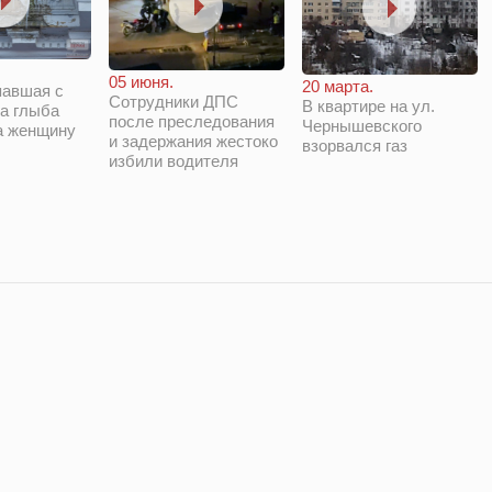
05 июня.
20 марта.
павшая с
Сотрудники ДПС
В квартире на ул.
а глыба
после преследования
Чернышевского
а женщину
и задержания жестоко
взорвался газ
избили водителя