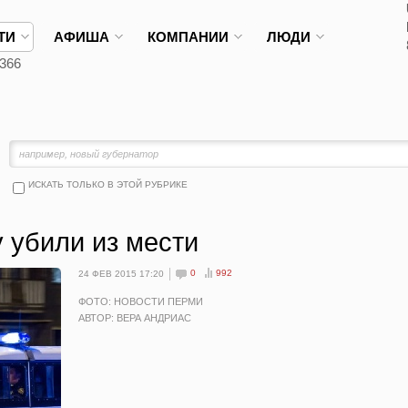
ТИ
АФИША
КОМПАНИИ
ЛЮДИ
366
ИСКАТЬ ТОЛЬКО В ЭТОЙ РУБРИКЕ
 убили из мести
0
992
24 ФЕВ 2015 17:20
ФОТО: НОВОСТИ ПЕРМИ
АВТОР: ВЕРА АНДРИАС