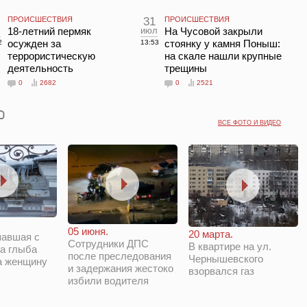
ПРОИСШЕСТВИЯ
31
ПРОИСШЕСТВИЯ
л
18-летний пермяк
июл
На Чусовой закрыли
осужден за
стоянку у камня Поныш:
2
13:53
террористическую
на скале нашли крупные
деятельность
трещины
0
2682
0
2521
ВСЕ ФОТО И ВИДЕО
05 июня.
20 марта.
павшая с
Сотрудники ДПС
В квартире на ул.
а глыба
после преследования
Чернышевского
а женщину
и задержания жестоко
взорвался газ
избили водителя