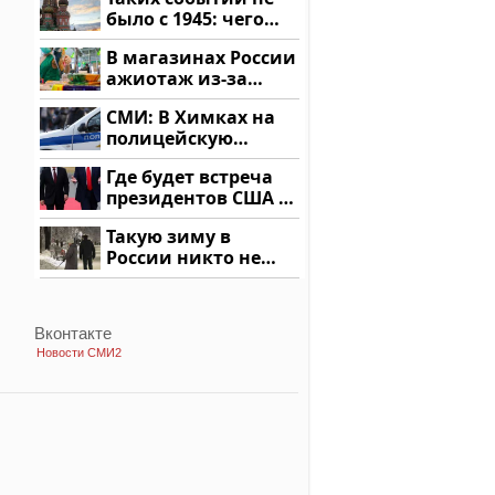
здесь
было с 1945: чего
ждать всем нам?
В магазинах России
ажиотаж из-за
этого продукта: что
СМИ: В Химках на
купить?
полицейскую
машину напали и
Где будет встреча
подожгли.
президентов США и
России: Европа?
Такую зиму в
России никто не
ждал: как так?!
Вконтакте
Новости СМИ2