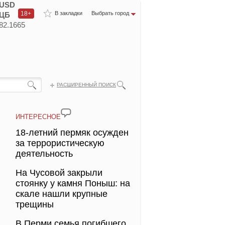
USD
18+
В закладки
Выбрать город
ЦБ
82.1665
РАСШИРЕННЫЙ ПОИСК
ИНТЕРЕСНОЕ
18-летний пермяк осужден
за террористическую
деятельность
На Чусовой закрыли
стоянку у камня Поныш: на
скале нашли крупные
трещины
В Перми семья погибшего