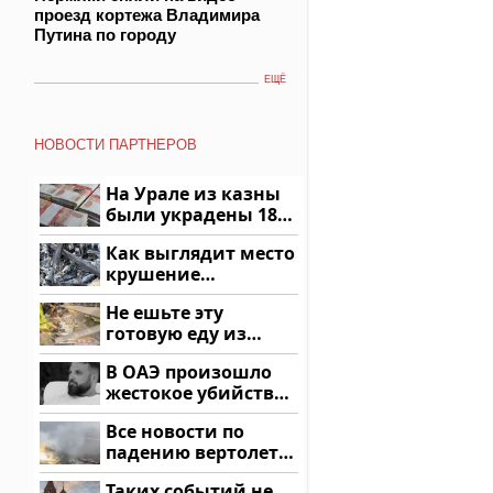
проезд кортежа Владимира
Путина по городу
ЕЩЁ
НОВОСТИ ПАРТНЕРОВ
На Урале из казны
были украдены 18
миллионов рублей
Как выглядит место
крушение
вертолета на
Не ешьте эту
Кавказе: смотреть
готовую еду из
магазина: список
В ОАЭ произошло
жестокое убийство
криптомиллионера
Все новости по
падению вертолета
на Кавказе: читать
Таких событий не