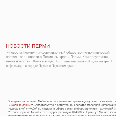
НОВОСТИ ПЕРМИ
«Новости Перми» - информационный общественно-политический
портал - все новости о Пермском крае и Перми. Круглосуточная
лента новостей. Фото- и видео.
Источник оперативной и достоверной
информации о городе Перми и Пермском крае.
Все права защищены. Любое использование материалов допускается только с со
Выходные данные
: Свидетельство о регистрации средства массовой информац
Федеральной службой по надзору в сфере связи, информационных технологий и
Сетевое издание NewsPerm.ru, адрес редакции: 614000, г.Пермь, ул.Монастырская 
info@permnews.ru
, учредитель:ООО"Ньюс Медиа", главный редактор Ходаковский