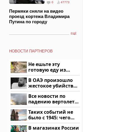
0
47773
Пермяки сняли на видео
проезд кортежа Владимира
Путина по городу
ЕЩЁ
НОВОСТИ ПАРТНЕРОВ
Не ешьте эту
готовую еду из
магазина: список
В ОАЭ произошло
жестокое убийство
криптомиллионера
Все новости по
падению вертолета
на Кавказе: читать
Таких событий не
здесь
было с 1945: чего
ждать всем нам?
В магазинах России