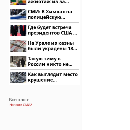
ажиотаж из-за
этого продукта: что
СМИ: В Химках на
купить?
полицейскую
машину напали и
Где будет встреча
подожгли.
президентов США и
России: Европа?
На Урале из казны
были украдены 18
миллионов рублей
Такую зиму в
России никто не
ждал: как так?!
Как выглядит место
крушение
вертолета на
Кавказе: смотреть
Вконтакте
Новости СМИ2