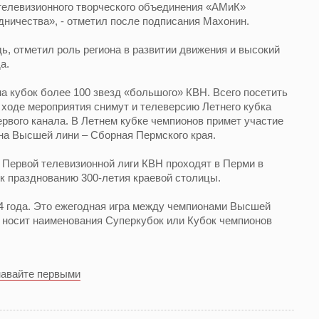
 телевизионного творческого объединения «АМиК»
ничества», - отметил после подписания Махонин.
ь, отметил роль региона в развитии движения и высокий
а.
на кубок более 100 звезд «большого» КВН. Всего посетить
В ходе мероприятия снимут и телеверсию Летнего кубка
вого канала. В Летнем кубке чемпионов примет участие
на Высшей лини – Сборная Пермского края.
ы Первой телевизионной лиги КВН проходят в Перми в
к празднованию 300-летия краевой столицы.
4 года. Это ежегодная игра между чемпионами Высшей
е носит наименования Суперкубок или Кубок чемпионов
навайте первыми