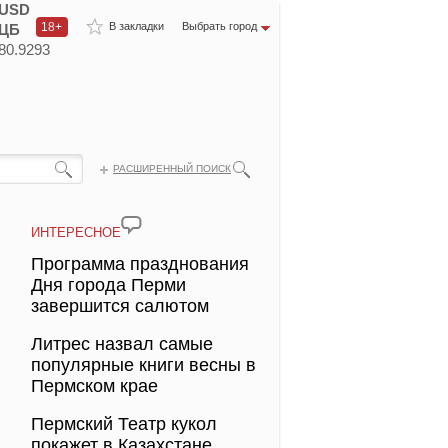
USD
18+
В закладки
Выбрать город
ЦБ
80.9293
РАСШИРЕННЫЙ ПОИСК
ИНТЕРЕСНОЕ
Программа празднования
Дня города Перми
завершится салютом
Литрес назвал самые
популярные книги весны в
Пермском крае
Пермский Театр кукол
покажет в Казахстане