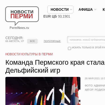
НОВОСТИ
АФИША
НОВОСТИ
ПЕРМИ
EUR ЦБ
93.1901
PermNews.ru
СЕГОДНЯ:
06 АВГУСТА, ЧТ
ВСЕ
ПОПУЛЯРНЫЕ
ИСКАТЬ ТОЛЬКО В ЭТОЙ Р
НОВОСТИ КУЛЬТУРЫ В ПЕРМИ
Команда Пермского края стал
Дельфийский игр
26 МАЯ 2021 10:
ФОТО: АДМИНИ
АВТОР: РОДИО