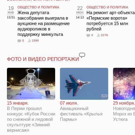
19
ОБЩЕСТВО И ПОЛИТИКА
22
ОБЩЕСТВО И ПОЛИТИКА
янв
Жена депутата
июн
На ремонт арт-объекта
заксобрания выиграла в
«Пермские ворота»
13:51
14:12
аукционе на размещение
потребуется 15 млн
аудиороликов в
рублей
поддержку минкульта
0
2278
0
1999
ФОТО И ВИДЕО РЕПОРТАЖИ
29 ноября.
15 января.
07 июля.
Новогодня
В Перми прошел
Авиационный
Мороз из 
конкурс «Кубок России
фестиваль «Крылья
Устюга
по снежной и ледовой
Пармы»
скульптуре «Зимний
вернисаж»