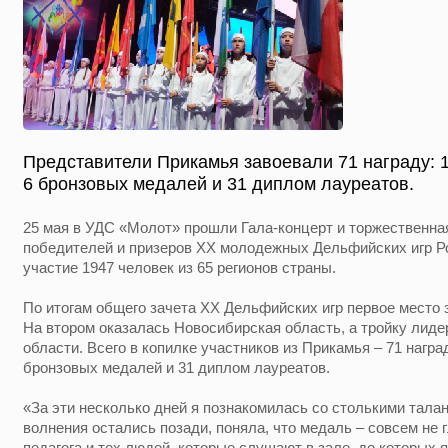
Представители Прикамья завоевали 71 награду: 1
6 бронзовых медалей и 31 диплом лауреатов.
25 мая в УДС «Молот» прошли Гала-концерт и торжественна
победителей и призеров ХХ молодежных Дельфийских игр Ро
участие 1947 человек из 65 регионов страны.
По итогам общего зачета ХХ Дельфийских игр первое место 
На втором оказалась Новосибирская область, а тройку лид
области. Всего в копилке участников из Прикамья – 71 награ
бронзовых медалей и 31 диплом лауреатов.
«За эти несколько дней я познакомилась со столькими тала
волнения остались позади, поняла, что медаль – совсем не 
педагога и тех людей, которые слушают в зале, до которых 