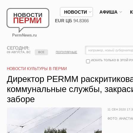
НОВОСТИ
АФИША
НОВОСТИ
ПЕРМИ
EUR ЦБ
94.8366
PermNews.ru
СЕГОДНЯ:
09 АВГУСТА, ВС
ВСЕ
ПОПУЛЯРНЫЕ
ИСКАТЬ ТОЛЬКО В ЭТОЙ Р
НОВОСТИ КУЛЬТУРЫ В ПЕРМИ
Директор PERMM раскритиков
коммунальные службы, закрас
заборе
11 СЕН 2020 17:
ФОТО: АНАСТ