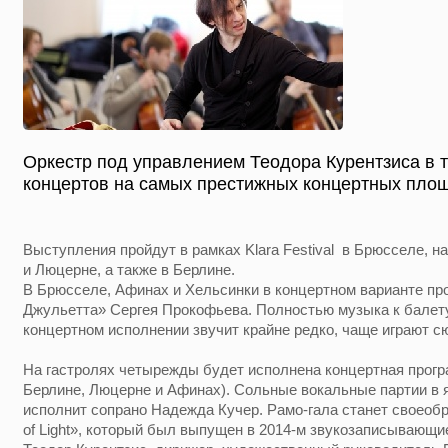
Оркестр под управлением Теодора Курентзиса в т
концертов на самых престижных концертных пло
Выступления пройдут в рамках Klara Festival в Брюсселе, 
и Люцерне, а также в Берлине.
В Брюсселе, Афинах и Хельсинки в концертном варианте пр
Джульетта» Сергея Прокофьева. Полностью музыка к балет
концертном исполнении звучит крайне редко, чаще играют с
На гастролях четырежды будет исполнена концертная прогр
Берлине, Люцерне и Афинах). Сольные вокальные партии в 
исполнит сопрано Надежда Кучер. Рамо-гала станет своеоб
of Light», который был выпущен в 2014-м звукозаписывающие