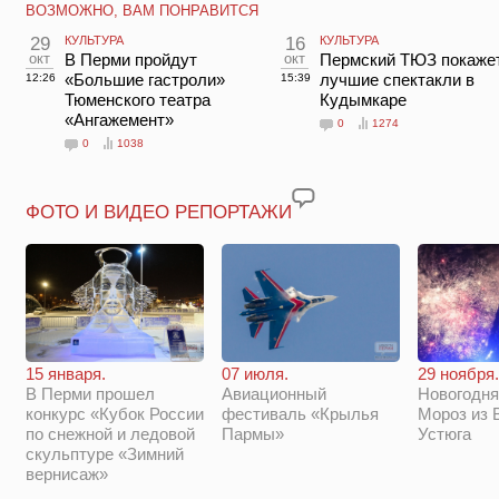
ВОЗМОЖНО, ВАМ ПОНРАВИТСЯ
29
КУЛЬТУРА
16
КУЛЬТУРА
окт
В Перми пройдут
окт
Пермский ТЮЗ покаже
«Большие гастроли»
лучшие спектакли в
12:26
15:39
Тюменского театра
Кудымкаре
«Ангажемент»
0
1274
0
1038
ФОТО И ВИДЕО РЕПОРТАЖИ
29 ноября.
15 января.
07 июля.
Новогодня
В Перми прошел
Авиационный
Мороз из 
конкурс «Кубок России
фестиваль «Крылья
Устюга
по снежной и ледовой
Пармы»
скульптуре «Зимний
вернисаж»