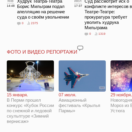
янв
Худрук Театра-Театра
июл
Суд рассмотрит иск о
Борис Мильграм подал
конфликте интересов в
14:48
17:37
апелляцию на решение
Театре-Театре:
суда о своём увольнении
прокуратура требует
уволить худрука
0
2375
Мильграма
0
1319
ФОТО И ВИДЕО РЕПОРТАЖИ
29 ноября.
15 января.
07 июля.
Новогодня
В Перми прошел
Авиационный
Мороз из 
конкурс «Кубок России
фестиваль «Крылья
Устюга
по снежной и ледовой
Пармы»
скульптуре «Зимний
вернисаж»