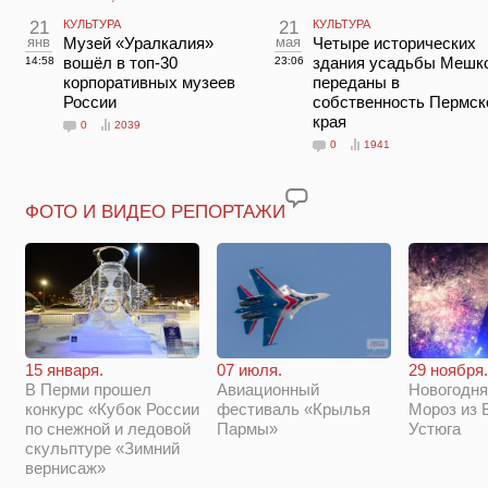
21
КУЛЬТУРА
21
КУЛЬТУРА
янв
Музей «Уралкалия»
мая
Четыре исторических
вошёл в топ-30
здания усадьбы Мешк
14:58
23:06
корпоративных музеев
переданы в
России
собственность Пермск
края
0
2039
0
1941
ФОТО И ВИДЕО РЕПОРТАЖИ
29 ноября.
15 января.
07 июля.
Новогодня
В Перми прошел
Авиационный
Мороз из 
конкурс «Кубок России
фестиваль «Крылья
Устюга
по снежной и ледовой
Пармы»
скульптуре «Зимний
вернисаж»