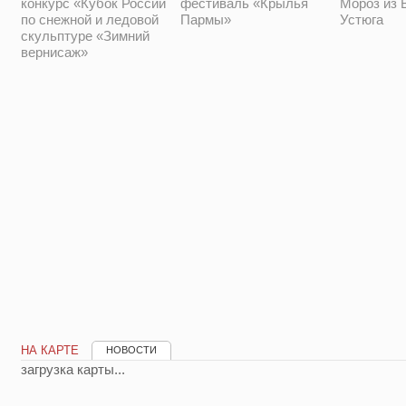
Мороз из 
конкурс «Кубок России
фестиваль «Крылья
Устюга
по снежной и ледовой
Пармы»
скульптуре «Зимний
вернисаж»
НА КАРТЕ
НОВОСТИ
загрузка карты...