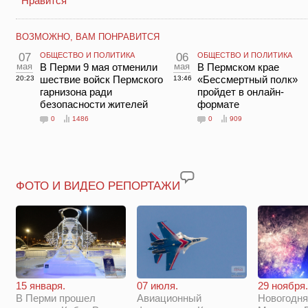
Нравится
ВОЗМОЖНО, ВАМ ПОНРАВИТСЯ
07
ОБЩЕСТВО И ПОЛИТИКА
06
ОБЩЕСТВО И ПОЛИТИКА
мая
В Перми 9 мая отменили
мая
В Пермском крае
шествие войск Пермского
«Бессмертный полк»
20:23
13:46
гарнизона ради
пройдет в онлайн-
безопасности жителей
формате
0
1486
0
909
ФОТО И ВИДЕО РЕПОРТАЖИ
29 ноября.
15 января.
07 июля.
Новогодня
В Перми прошел
Авиационный