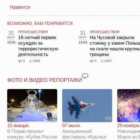
Нравится
ВОЗМОЖНО, ВАМ ПОНРАВИТСЯ
31
ПРОИСШЕСТВИЯ
31
ПРОИСШЕСТВИЯ
июл
18-летний пермяк
июл
На Чусовой закрыли
осужден за
стоянку у камня Поны
15:02
13:53
террористическую
на скале нашли крупн
деятельность
трещины
0
2383
0
2207
ФОТО И ВИДЕО РЕПОРТАЖИ
29 ноября.
15 января.
07 июля.
Новогодня
В Перми прошел
Авиационный
Мороз из 
конкурс «Кубок России
фестиваль «Крылья