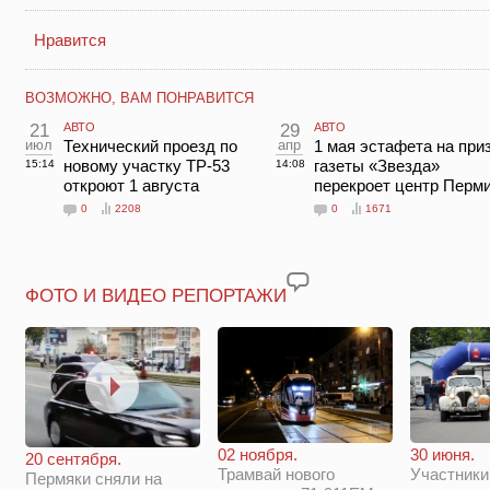
Нравится
ВОЗМОЖНО, ВАМ ПОНРАВИТСЯ
21
АВТО
29
АВТО
июл
Технический проезд по
апр
1 мая эстафета на при
новому участку ТР-53
газеты «Звезда»
15:14
14:08
откроют 1 августа
перекроет центр Перм
0
2208
0
1671
ФОТО И ВИДЕО РЕПОРТАЖИ
02 ноября.
30 июня.
20 сентября.
Трамвай нового
Участники
Пермяки сняли на