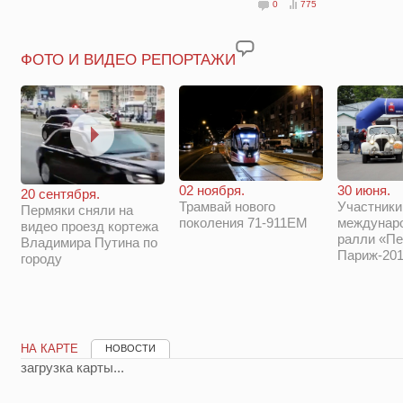
0
775
ФОТО И ВИДЕО РЕПОРТАЖИ
02 ноября.
30 июня.
20 сентября.
Трамвай нового
Участники
Пермяки сняли на
поколения 71-911ЕМ
междунар
видео проезд кортежа
ралли «Пе
Владимира Путина по
Париж-201
городу
НА КАРТЕ
НОВОСТИ
загрузка карты...