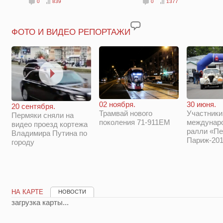
0
839
0
1377
ФОТО И ВИДЕО РЕПОРТАЖИ
02 ноября.
30 июня.
20 сентября.
Трамвай нового
Участники
Пермяки сняли на
поколения 71-911ЕМ
междунар
видео проезд кортежа
ралли «Пе
Владимира Путина по
Париж-201
городу
НА КАРТЕ
НОВОСТИ
загрузка карты...