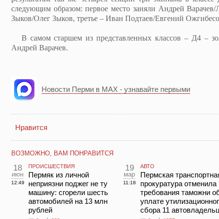
следующим образом: первое место заняли Андрей Варачев/
Зыков/Олег Зыков, третье – Иван Подтаев/Евгений Ожгибесо
В самом старшем из представленных классов – Д4 – зол
Андрей Варачев.
Новости Перми в MAX - узнавайте первыми
Нравится
ВОЗМОЖНО, ВАМ ПОНРАВИТСЯ
18
ПРОИСШЕСТВИЯ
19
АВТО
июн
Пермяк из личной
мар
Пермская транспортна
неприязни поджег не ту
прокуратура отменила
12:49
11:18
машину: сгорели шесть
требования таможни о
автомобилей на 13 млн
уплате утилизационно
рублей
сбора 11 автовладель