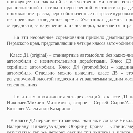
проходящее на закрытой с искусственными и/или естес
расположенной на сильно пересеченной местности и разде
прохождение трассы, через обозначенные на трассе курсовы
не превышая отведенное время. Участники должны про
очередности, за нарушение или снос ворот, назначается штр
На эти необычные соревнования прибыло девятнадцать 
Пермского края, представляющие четыре класса автомобилей
Класс Д1 (original) – стандартные автомобили без каких-либ
автомобили с незначительными доработками. Класс Д3 
серийные автомобили. Класс Д4 (promodified) – кардин
автомобиль. Отдельно можно выделить класс Д5 – эт
регулируемой высотой подвески и управляемым задним мос
соревнованиях.
По итогам прохождения четырех секций в классе Д1 пе
Николаев/Михаил Митюхляев, второе – Сергей Сыров/Але
Елтышев/Александр Казаринов.
В классе Д2 первое место завоевал экипаж в составе Никол
Валериану Пинаеву/Андрею Оборину, бронза – Станислав
результатам так же четырех секций три экипажа в классе