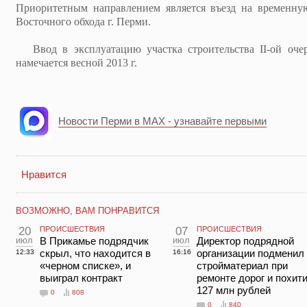
Приоритетным направлением является въезд на временну
Восточного обхода г. Перми.
Ввод в эксплуатацию участка строительства II-ой очер
намечается весной 2013 г.
Новости Перми в MAX - узнавайте первыми
Нравится
ВОЗМОЖНО, ВАМ ПОНРАВИТСЯ
20
ПРОИСШЕСТВИЯ
07
ПРОИСШЕСТВИЯ
июл
В Прикамье подрядчик
июл
Директор подрядной
скрыл, что находится в
организации подменил
12:33
16:16
«черном списке», и
стройматериал при
выиграл контракт
ремонте дорог и похит
127 млн рублей
0
808
0
840