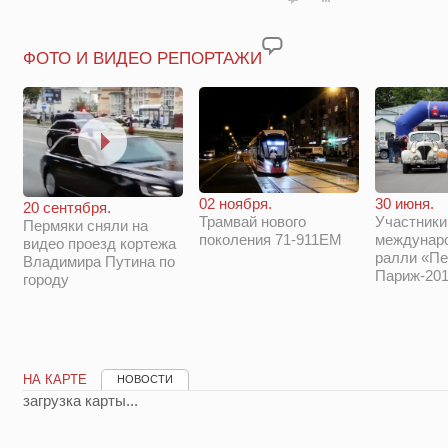
ФОТО И ВИДЕО РЕПОРТАЖИ
02 ноября.
30 июня.
20 сентября.
Трамвай нового
Участники
Пермяки сняли на
поколения 71-911ЕМ
междунар
видео проезд кортежа
ралли «Пе
Владимира Путина по
Париж-201
городу
НА КАРТЕ
НОВОСТИ
загрузка карты...