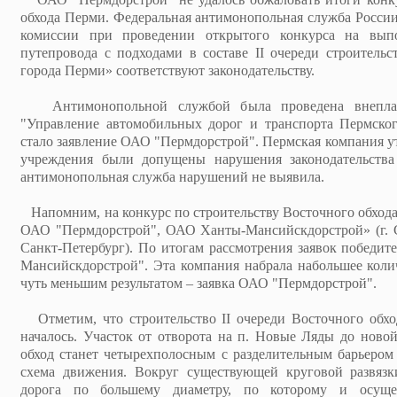
обхода Перми. Федеральная антимонопольная служба России
комиссии при проведении открытого конкурса на выпо
путепровода с подходами в составе II очереди строитель
города Перми» соответствуют законодательству.
Антимонопольной службой была проведена внеплан
"Управление автомобильных дорог и транспорта Пермског
стало заявление ОАО "Пермдорстрой". Пермская компания ут
учреждения были допущены нарушения законодательства
антимонопольная служба нарушений не выявила.
Напомним, на конкурс по строительству Восточного обхода
ОАО "Пермдорстрой", ОАО Ханты-Мансийскдорстрой» (г. С
Санкт-Петербург). По итогам рассмотрения заявок победи
Мансийскдорстрой". Эта компания набрала набольшее колич
чуть меньшим результатом – заявка ОАО "Пермдорстрой".
Отметим, что строительство II очереди Восточного обхо
началось. Участок от отворота на п. Новые Ляды до ново
обход станет четырехполосным с разделительным барьером
схема движения. Вокруг существующей круговой развязк
дорога по большему диаметру, по которому и осущес