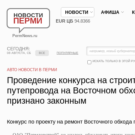
НОВОСТИ
АФИША
НОВОСТИ
ПЕРМИ
EUR ЦБ
94.8366
PermNews.ru
СЕГОДНЯ:
08 АВГУСТА, СБ
ВСЕ
ПОПУЛЯРНЫЕ
ИСКАТЬ ТОЛЬКО В ЭТОЙ Р
АВТО НОВОСТИ В ПЕРМИ
Проведение конкурса на строи
путепровода на Восточном об
признано законным
Конкурс по проекту на ремонт Восточного обхода
ОАО "Пермдорстрой" не удалось обжаловать итоги конку