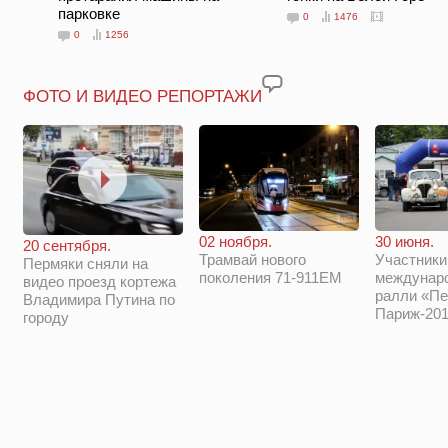
парковке
0
1476
0
1256
ФОТО И ВИДЕО РЕПОРТАЖИ
02 ноября.
30 июня.
20 сентября.
Трамвай нового
Участники
Пермяки сняли на
поколения 71-911ЕМ
междунар
видео проезд кортежа
ралли «Пе
Владимира Путина по
Париж-201
городу