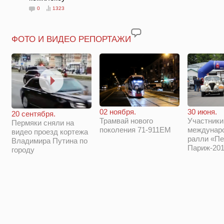
0
1323
ФОТО И ВИДЕО РЕПОРТАЖИ
02 ноября.
30 июня.
20 сентября.
Трамвай нового
Участники
Пермяки сняли на
поколения 71-911ЕМ
междунар
видео проезд кортежа
ралли «Пе
Владимира Путина по
Париж-201
городу