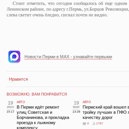
Стоит отметить, что сегодня сообщалось об еще одном с
Ленинском районе, по адресу г.Пермь, ул.Борцов Революции, 
слева светит очень бледно, сигнал почти не видно.
Новости Перми в MAX - узнавайте первыми
Нравится
ВОЗМОЖНО, ВАМ ПОНРАВИТСЯ
19
АВТО
19
АВТО
июн
В Перми идёт ремонт
мая
Пермский край вошел 
улиц Советская и
тройку лучших в ПФО 
15:17
13:26
Борчанинова, и прокладка
качеству дорог
проезда к лыжному
0
1797
комплексу