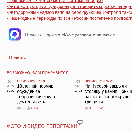
-Гонщики 14-17 лет сразятся в автомногоборье
-Автоинструктор из Кунгура научил говорить коробку переда
-Автодорожный надзор взял на себя функцию контроля такс
-Пешеходные переходы по всей России постепенно приводят
Новости Перми в MAX - узнавайте первыми
Нравится
ВОЗМОЖНО, ВАМ ПОНРАВИТСЯ
31
ПРОИСШЕСТВИЯ
31
ПРОИСШЕСТВИЯ
июл
18-летний пермяк
июл
На Чусовой закрыли
осужден за
стоянку у камня Поны
15:02
13:53
террористическую
на скале нашли крупн
деятельность
трещины
0
2584
0
2415
ФОТО И ВИДЕО РЕПОРТАЖИ