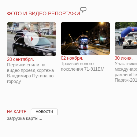
ФОТО И ВИДЕО РЕПОРТАЖИ
02 ноября.
30 июня.
20 сентября.
Трамвай нового
Участники
Пермяки сняли на
поколения 71-911ЕМ
междунар
видео проезд кортежа
ралли «Пе
Владимира Путина по
Париж-201
городу
НА КАРТЕ
НОВОСТИ
загрузка карты...