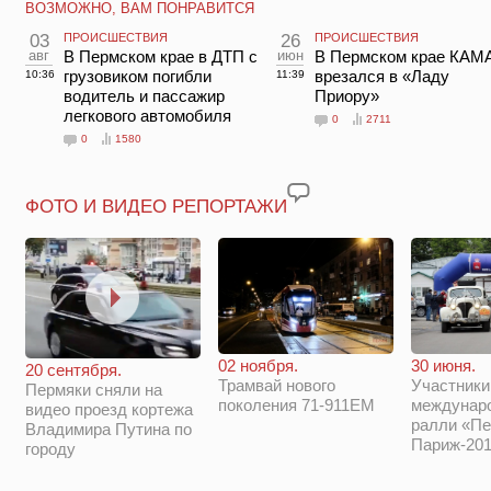
ВОЗМОЖНО, ВАМ ПОНРАВИТСЯ
03
ПРОИСШЕСТВИЯ
26
ПРОИСШЕСТВИЯ
авг
В Пермском крае в ДТП с
июн
В Пермском крае КАМ
грузовиком погибли
врезался в «Ладу
10:36
11:39
водитель и пассажир
Приору»
легкового автомобиля
0
2711
0
1580
ФОТО И ВИДЕО РЕПОРТАЖИ
02 ноября.
30 июня.
20 сентября.
Трамвай нового
Участники
Пермяки сняли на
поколения 71-911ЕМ
междунар
видео проезд кортежа
ралли «Пе
Владимира Путина по
Париж-201
городу