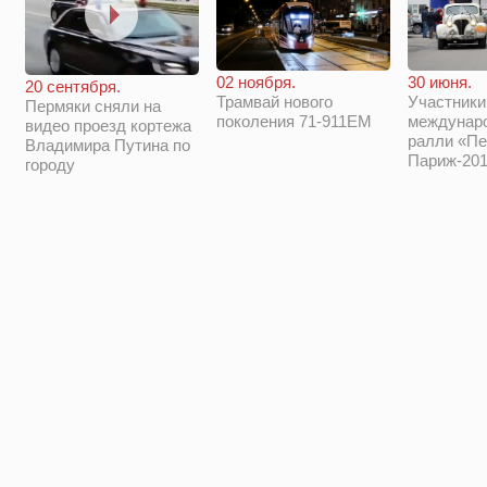
02 ноября.
30 июня.
20 сентября.
Трамвай нового
Участники
Пермяки сняли на
поколения 71-911ЕМ
междунар
видео проезд кортежа
ралли «Пе
Владимира Путина по
Париж-201
городу