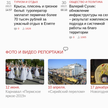
31
ТУРИЗМ И ОТДЫХ
30
ОБЩЕСТВО И ПОЛИТИКА
июл
Крысы, плесень и грязное
июл
Валерий Сухих:
бельё: туроператор
обновление
14:57
00:10
заплатит пермячке более
инфраструктуры на се
70 тысяч рублей за
– результат комплексн
ужасный отдых в Египте
подхода и системной
работы на благо
0
1626
территории
0
1065
ФОТО И ВИДЕО РЕПОРТАЖИ
12 июня.
10 апреля.
17 декабр
Карнавал «Пермское
«Сирийский перелом»
Новогодн
яркое-2019»