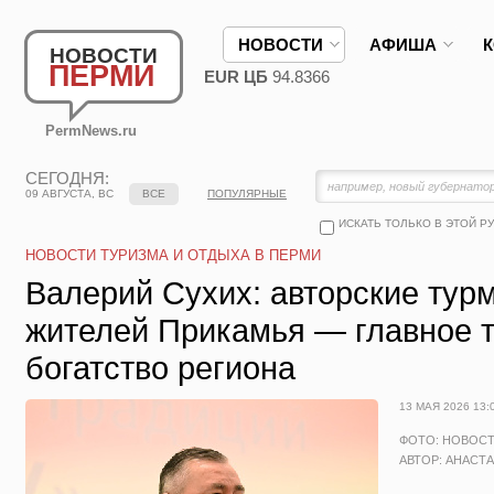
НОВОСТИ
АФИША
НОВОСТИ
ПЕРМИ
EUR ЦБ
94.8366
PermNews.ru
СЕГОДНЯ:
09 АВГУСТА, ВС
ВСЕ
ПОПУЛЯРНЫЕ
ИСКАТЬ ТОЛЬКО В ЭТОЙ Р
НОВОСТИ ТУРИЗМА И ОТДЫХА В ПЕРМИ
Валерий Сухих: авторские ту
жителей Прикамья — главное 
богатство региона
13 МАЯ 2026 13:
ФОТО: НОВОС
АВТОР: АНАСТ