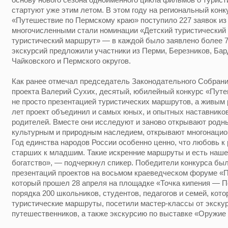
стартуют уже этим летом. В этом году на региональный кон
«Путешествие по Пермскому краю» поступило 227 заявок из
многочисленными стали номинации «Детский туристический
туристический маршрут» — в каждой было заявлено более 7
экскурсий предложили участники из Перми, Березников, Бар
Чайковского и Пермского округов.
Как ранее отмечал председатель Законодательного Собрани
проекта Валерий Сухих, десятый, юбилейный конкурс «Пут
не просто презентацией туристических маршрутов, а живым 
лет проект объединил и самых юных, и опытных наставников:
родителей. Вместе они исследуют и заново открывают родны
культурным и природным наследием, открывают многонацио
Год единства народов России особенно ценно, что любовь к
старших к младшим. Такие искренние маршруты и есть наше
богатство», — подчеркнул спикер. Победители конкурса бы
презентаций проектов на восьмом краеведческом форуме «
который прошел 28 апреля на площадке «Точка кипения — П
порядка 200 школьников, студентов, педагогов и семей, кот
туристические маршруты, посетили мастер-классы от экск
путешественников, а также экскурсию по выставке «Оружие