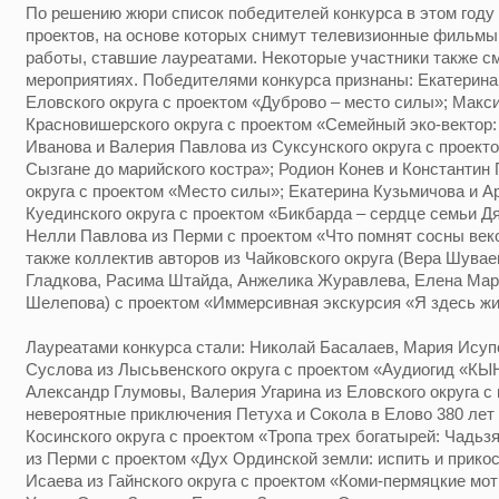
По решению жюри список победителей конкурса в этом год
проектов, на основе которых снимут телевизионные фильмы
работы, ставшие лауреатами. Некоторые участники также см
мероприятиях. Победителями конкурса признаны: Екатерина 
Еловского округа с проектом «Дуброво – место силы»; Макс
Красновишерского округа с проектом «Семейный эко-вектор
Иванова и Валерия Павлова из Суксунского округа с проекто
Сызгане до марийского костра»; Родион Конев и Константин
округа с проектом «Место силы»; Екатерина Кузьмичова и 
Куединского округа с проектом «Бикбарда – сердце семьи 
Нелли Павлова из Перми с проектом «Что помнят сосны век
также коллектив авторов из Чайковского округа (Вера Шува
Гладкова, Расима Штайда, Анжелика Журавлева, Елена Мар
Шелепова) с проектом «Иммерсивная экскурсия «Я здесь жив
Лауреатами конкурса стали: Николай Басалаев, Мария Исуп
Суслова из Лысьвенского округа с проектом «Аудиогид «
Александр Глумовы, Валерия Угарина из Еловского округа с
невероятные приключения Петуха и Сокола в Елово 380 лет 
Косинского округа с проектом «Тропа трех богатырей: Чадьзя
из Перми с проектом «Дух Ординской земли: испить и прико
Исаева из Гайнского округа с проектом «Коми-пермяцкие мот