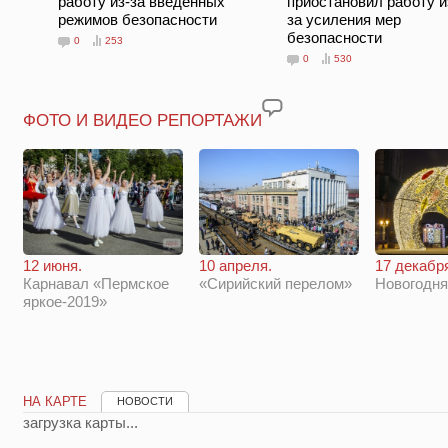
работу из-за введённых
приостановил работу и
режимов безопасности
за усиления мер
безопасности
0
253
0
530
ФОТО И ВИДЕО РЕПОРТАЖИ
12 июня.
10 апреля.
17 декабр
Карнавал «Пермское
«Сирийский перелом»
Новогодн
яркое-2019»
НА КАРТЕ
НОВОСТИ
загрузка карты...